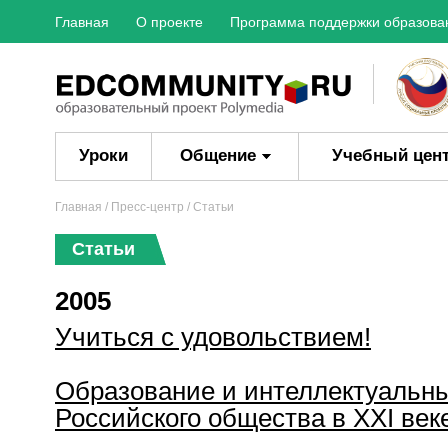
Главная
О проекте
Программа поддержки образова
Уроки
Общение
Учебный цен
Главная
/
Пресс-центр
/ Статьи
Статьи
2005
Учиться с удовольствием!
Образование и интеллектуальн
Российского общества в XXI век