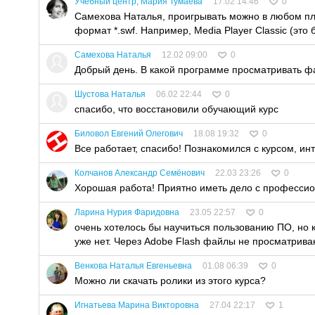
Учебный центр, Мария Тумаева
17.02 14:46
0
Самехова Наталья, проигрывать можно в любом пл
формат *.swf. Например, Media Player Classic (это
Самехова Наталья
12.02 09:00
0
Добрый день. В какой программе просматривать ф
Шустова Наталья
06.02 22:44
0
спасибо, что восстановили обучающий курс
Биловол Евгений Олегович
18.08 19:32
0
Все работает, спасибо! Познакомился с курсом, ин
Колчанов Александр Семёнович
22.03 23:26
0
Хорошая работа! Приятно иметь дело с професси
Ларина Нурия Фаридовна
23.05 22:57
0
очень хотелось бы научиться пользованию ПО, но 
уже нет. Через Adobe Flash файлы не просматрива
Венкова Наталья Евгеньевна
01.08 06:39
0
Можно ли скачать ролики из этого курса?
Игнатьева Марина Викторовна
27.04 22:17
1