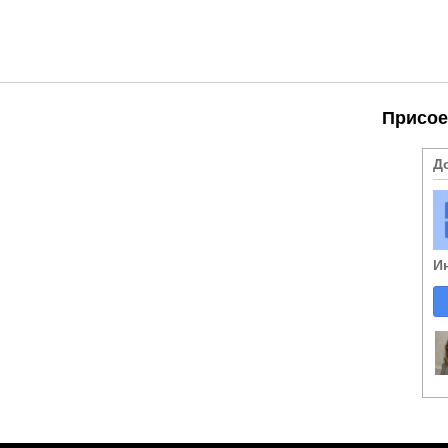
Присое
Д
И