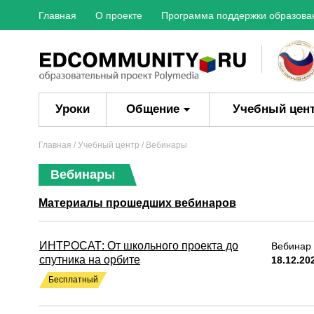
Главная
О проекте
Программа поддержки образова
Уроки
Общение
Учебный цен
Главная
/ Учебный центр / Вебинары
Вебинары
Материалы прошедших вебинаров
ИНТРОСАТ: От школьного проекта до
Вебинар 
спутника на орбите
18.12.20
Бесплатный