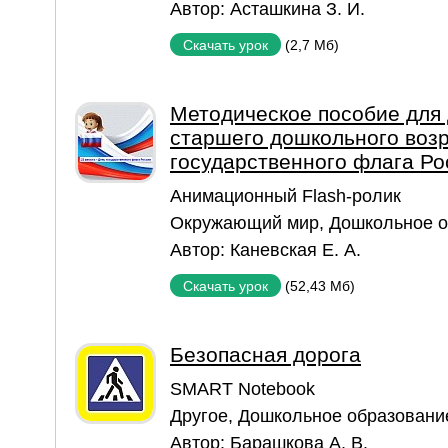
Автор:
Асташкина З. И.
(2,7 Мб)
Скачать урок
Методическое пособие для 
старшего дошкольного возр
государственного флага Ро
Aнимационный Flash-ролик
Окружающий мир
,
Дошкольное о
Автор:
Каневская Е. А.
(52,43 Мб)
Скачать урок
Безопасная дорога
SMART Notebook
Другое
,
Дошкольное образовани
Автор:
Барашкова А. В.