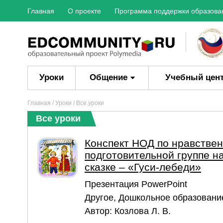
Главная
О проекте
Программа поддержки образова
Уроки
Общение
Учебный цен
Главная
/
Уроки
/ Все уроки
Все уроки
Конспект НОД по нравстве
подготовительной группе н
сказке – «Гуси-лебеди»
Презентация PowerPoint
Другое
,
Дошкольное образовани
Автор:
Козлова Л. В.