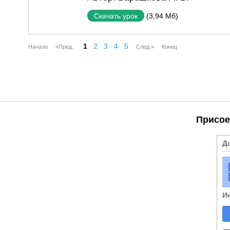
(3,94 Мб)
Скачать урок
1
2
3
4
5
Начало
«Пред.
След.»
Конец
Присое
Д
И