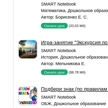
SMART Notebook
Математика
,
Дошкольное образ
Автор:
Борисенко Е. С.
(33,03 Мб)
Скачать урок
Игра-занятие "Экскурсия п
SMART Notebook
История
,
Дошкольное образован
Автор:
Мельникова Е.
(88,78 Мб)
Скачать урок
Подбери знак (по правилам
SMART Notebook
ОБЖ
,
Дошкольное образование