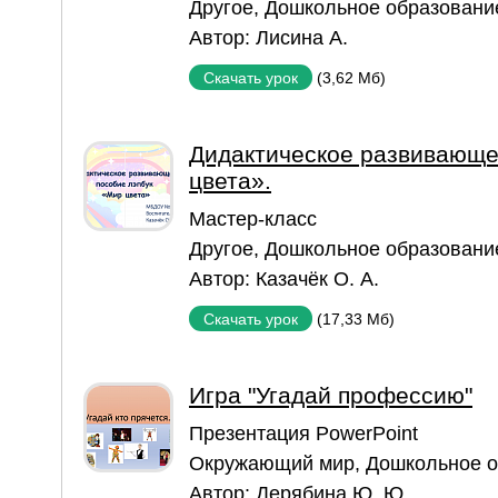
Другое
,
Дошкольное образовани
Автор:
Лисина А.
(3,62 Мб)
Скачать урок
Дидактическое развивающе
цвета».
Мастер-класс
Другое
,
Дошкольное образовани
Автор:
Казачёк О. А.
(17,33 Мб)
Скачать урок
Игра "Угадай профессию"
Презентация PowerPoint
Окружающий мир
,
Дошкольное о
Автор:
Дерябина Ю. Ю.