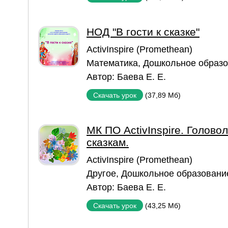
НОД "В гости к сказке"
ActivInspire (Promethean)
Математика
,
Дошкольное образ
Автор:
Баева Е. Е.
(37,89 Мб)
Скачать урок
МК ПО ActivInspire. Голово
сказкам.
ActivInspire (Promethean)
Другое
,
Дошкольное образовани
Автор:
Баева Е. Е.
(43,25 Мб)
Скачать урок