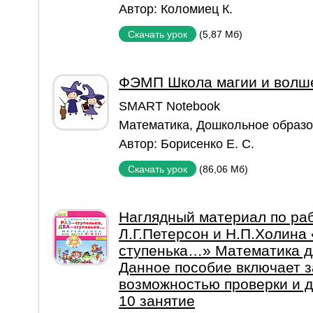
Автор:
Коломиец К.
(5,87 Мб)
Скачать урок
ФЭМП Школа магии и волш
SMART Notebook
Математика
,
Дошкольное образ
Автор:
Борисенко Е. С.
(86,06 Мб)
Скачать урок
Наглядный материал по раб
Л.Г.Петерсон и Н.П.Холина 
ступенька…» Математика дл
Данное пособие включает з
возможностью проверки и д
10 занятие