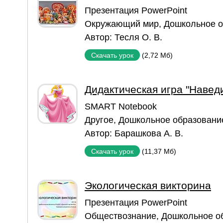
Презентация PowerPoint
Окружающий мир
,
Дошкольное о
Автор:
Тесля О. В.
(2,72 Мб)
Скачать урок
Дидактическая игра "Наведи
SMART Notebook
Другое
,
Дошкольное образовани
Автор:
Барашкова А. В.
(11,37 Мб)
Скачать урок
Экологическая викторина
Презентация PowerPoint
Обществознание
,
Дошкольное о