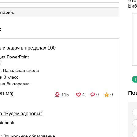
Что
Биб
нтарий.
:
и задач в пределах 100
ия PowerPoint
а
я:
Начальная школа
и 3 класс
яна Викторовна
По
,81 Мб)
115
4
0
0
а "Будем здоровы"
tebook
я:
Дошкольное образование