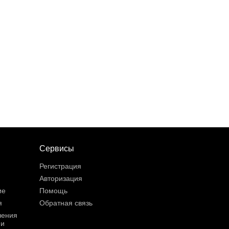
Сервисы
Регистрация
Авторизация
ие
Помощь
я
Обратная связь
шения
ии