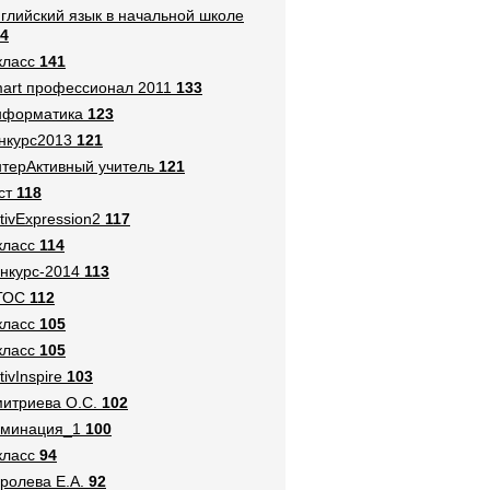
глийский язык в начальной школе
4
класс
141
art профессионал 2011
133
нформатика
123
нкурс2013
121
терАктивный учитель
121
ст
118
tivExpression2
117
класс
114
нкурс-2014
113
ГОС
112
класс
105
класс
105
tivInspire
103
итриева О.С.
102
оминация_1
100
класс
94
ролева Е.А.
92