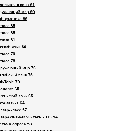
чальная школа
91
кружающий мир
90
нформатика
89
класс
85
класс
85
зика
81
сский язык
80
класс
79
класс
78
кружающий мир
76
глийский язык
75
tivTable
70
ология
65
глийский язык
65
тематика
64
стер-класс
57
терАктивный учитель 2015
54
стема опроса
53
ормирующее оценивание
53