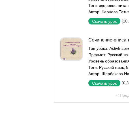
Теги:
здоровое пита
Автор:
Чернова Тать
(10
Скачать урок
Сочинение-описан
Тип урока:
ActivInspi
Предмет:
Русский яз
Уровень образовани
Теги:
Русский язык
,
5
Автор:
Щербакова На
(6,
Скачать урок
< Пре