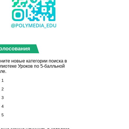
олосования
ните новые категории поиска в
лиотеке Уроков по 5-балльной
ле.
1
2
3
4
5