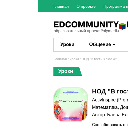
Главная
О проекте
Программа п
Уроки
Общение
Главная
/
Уроки
/ НОД "В гости к сказке"
Уроки
НОД "В гост
ActivInspire (Pro
Математика
,
Дош
Автор:
Баева Ел
Способствовать п