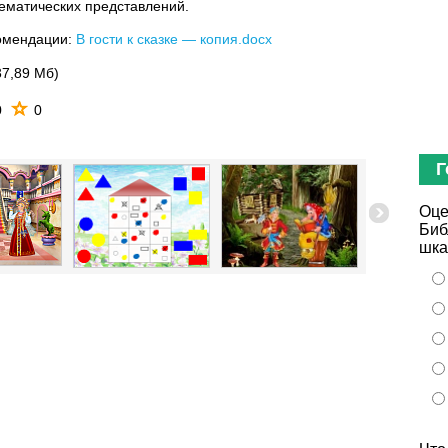
ематических представлений.
омендации:
В гости к сказке — копия.docx
37,89 Мб)
0
0
Г
Оце
Биб
шка