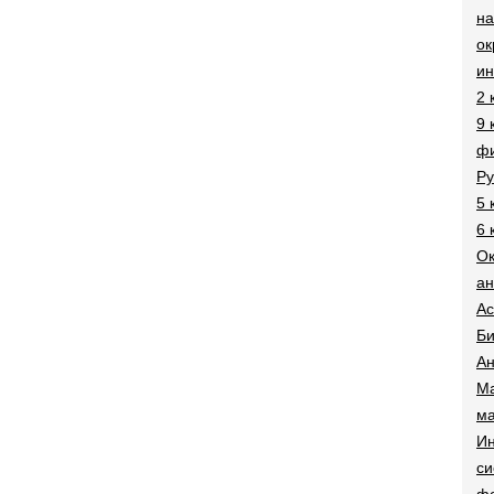
на
о
и
2 
9 
фи
Ру
5 
6 
О
ан
Ac
Би
Ан
Ма
ма
Ин
си
ф