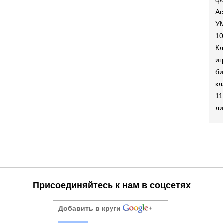
Ac
УМ
10
Кл
иг
би
кл
11
ли
Присоединяйтесь к нам в соцсетях
Добавить в круги