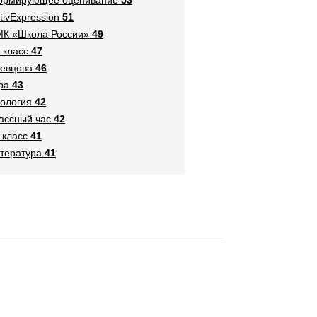
tivExpression
51
К «Школа России»
49
 класс
47
евцова
46
ра
43
ология
42
ассный час
42
 класс
41
тература
41