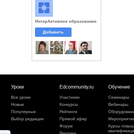
ИнтерАктивное образование
Добавить
Уроки
Edcommunity.ru
Обучение
Все уроки
Участники
Семинары
Новые
Конкурсы
Вебинары
Популярные
Рейтинги
Оборудован
Выбор редакции
Прямой эфир
Мероприяти
Форум
Курсы повы
квалификац
Реклама