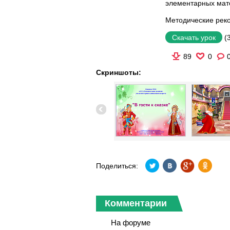
элементарных мат
Методические рек
(
Скачать урок
89
0
Скриншоты:
Поделиться:
Комментарии
На форуме