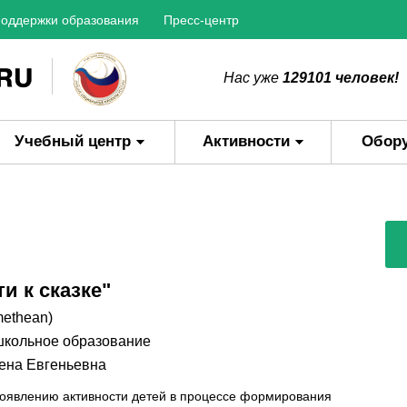
оддержки образования
Пресс-центр
Нас уже
129101 человек!
Учебный центр
Активности
Обор
и к сказке"
methean)
кольное образование
ена Евгеньевна
роявлению активности детей в процессе формирования