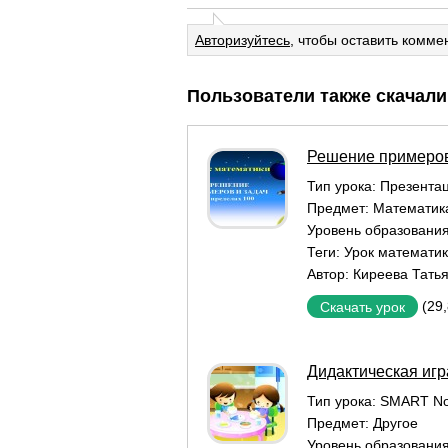
Авторизуйтесь
, чтобы оставить комме
Пользователи также скачали
Решение примеров 
Тип урока:
Презентац
Предмет:
Математик
Уровень образовани
Теги:
Урок математик
Автор:
Киреева Тать
(29
Скачать урок
Дидактическая игр
Тип урока:
SMART No
Предмет:
Другое
Уровень образовани