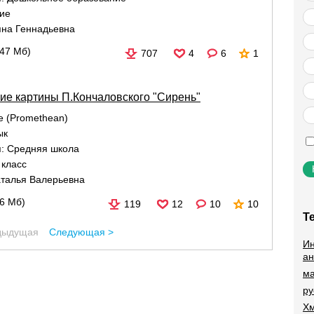
ние
яна Геннадьевна
,47 Мб)
707
4
6
1
ие картины П.Кончаловского "Сирень"
re (Promethean)
ык
я:
Средняя школа
 класс
талья Валерьевна
36 Мб)
119
12
10
10
Т
дыдущая
Следующая >
Ин
ан
ма
ру
Хм