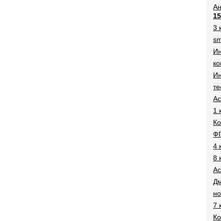
Ан
15
3 
sm
И
ко
Ин
те
Ac
1 
Ко
Ф
4 
8 
Ac
Дм
н
7 
Ко