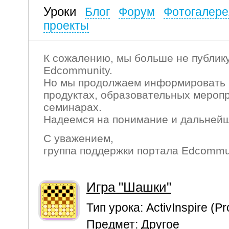
Уроки
Блог
Форум
Фотогалере
проекты
К сожалению, мы больше не публику
Edcommunity.
Но мы продолжаем информировать 
продуктах, образовательных мероп
семинарах.
Надеемся на понимание и дальнейш
С уважением,
группа поддержки портала Edcommu
Игра "Шашки"
Тип урока:
ActivInspire (P
Предмет:
Другое