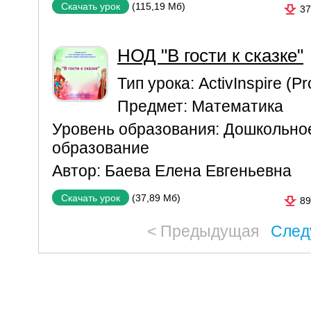
(115,19 Мб)
Скачать урок
37
НОД "В гости к сказке"
Тип урока:
ActivInspire (P
Предмет:
Математика
Уровень образования:
Дошкольно
образование
Автор:
Баева Елена Евгеньевна
(37,89 Мб)
Скачать урок
89
< Предыдущая
След