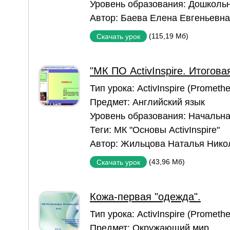
Уровень образования:
Дошкольн
Автор:
Баева Елена Евгеньевна
(115,19 Мб)
Скачать урок
"МК ПО ActivInspire. Итогова
Тип урока:
ActivInspire (Prometh
Предмет:
Английский язык
Уровень образования:
Начальна
Теги:
МК "Основы ActivInspire"
Автор:
Жильцова Наталья Нико
(43,96 Мб)
Скачать урок
Кожа-первая "одежда".
Тип урока:
ActivInspire (Prometh
Предмет:
Окружающий мир