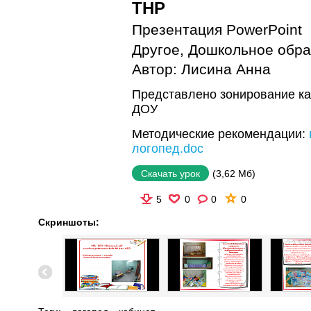
ТНР
Презентация PowerPoint
Другое
,
Дошкольное обра
Автор:
Лисина Анна
Представлено зонирование ка
ДОУ
Методические рекомендации:
логопед.doc
(3,62 Мб)
Скачать урок
5
0
0
0
Скриншоты: