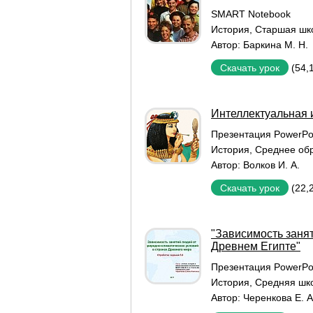
SMART Notebook
История
,
Старшая шк
Автор:
Баркина М. Н.
(54,
Скачать урок
Интеллектуальная 
Презентация PowerPo
История
,
Среднее об
Автор:
Волков И. А.
(22,
Скачать урок
"Зависимость заня
Древнем Египте"
Презентация PowerPo
История
,
Средняя шк
Автор:
Черенкова Е. А