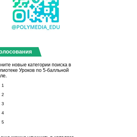
олосования
ните новые категории поиска в
лиотеке Уроков по 5-балльной
ле.
1
2
3
4
5