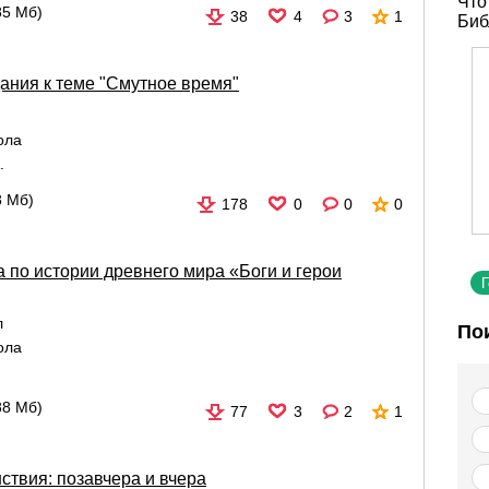
Что
85 Мб)
38
4
3
1
Биб
ания к теме "Смутное время"
ола
.
8 Мб)
178
0
0
0
 по истории древнего мира «Боги и герои
л
По
ола
88 Мб)
77
3
2
1
ствия: позавчера и вчера