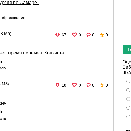
курсия по Самаре"
 образование
78 Мб)
67
0
0
0
Г
ет: время перемен. Конкиста.
int
Оце
Биб
ола
шка
5 Мб)
18
0
0
0
сия
int
ола