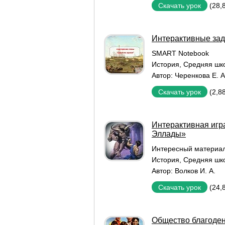
(28,
Скачать урок
Интерактивные зад
SMART Notebook
История
,
Средняя шк
Автор:
Черенкова Е. А
(2,8
Скачать урок
Интерактивная игра
Эллады»
Интересный материа
История
,
Средняя шк
Автор:
Волков И. А.
(24,
Скачать урок
Общество благоден