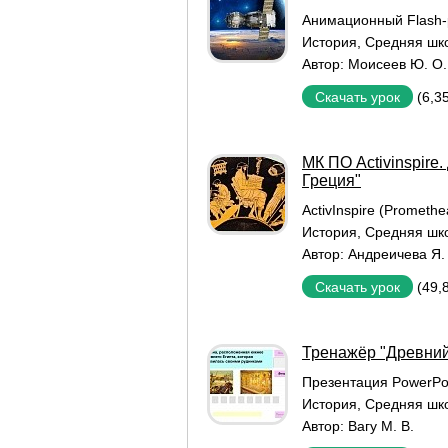
Aнимационный Flash-
История
,
Средняя шк
Автор:
Моисеев Ю. О.
(6,3
Скачать урок
МК ПО Activinspire
Греция"
ActivInspire (Promethe
История
,
Средняя шк
Автор:
Андреичева Я.
(49,
Скачать урок
Тренажёр "Древний
Презентация PowerPo
История
,
Средняя шк
Автор:
Вагу М. В.