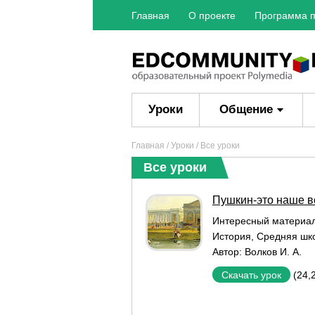
Главная
О проекте
Программа п
Уроки
Общение
Главная
/
Уроки
/ Все уроки
Все уроки
Пушкин-это наше в
Интересный материа
История
,
Средняя шк
Автор:
Волков И. А.
(24,
Скачать урок