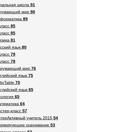
чальная школа
91
кружающий мир
90
нформатика
89
класс
85
класс
85
зика
81
сский язык
80
класс
79
класс
78
кружающий мир
76
глийский язык
75
tivTable
70
глийский язык
65
ология
65
тематика
64
стер-класс
57
терАктивный учитель 2015
54
ормирующее оценивание
53
стема опроса
53