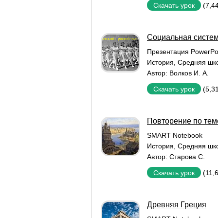
(7,4
Скачать урок
Социальная система
Презентация PowerPo
История
,
Средняя шк
Автор:
Волков И. А.
(5,3
Скачать урок
Повторение по тем
SMART Notebook
История
,
Средняя шк
Автор:
Старова С.
(11,
Скачать урок
Древняя Греция