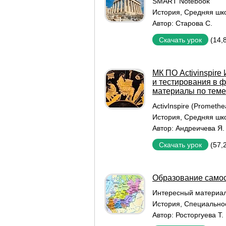
SMART Notebook
История
,
Средняя шк
Автор:
Старова С.
(14,
Скачать урок
МК ПО Activinspire
и тестирования в 
материалы по теме
ActivInspire (Promethe
История
,
Средняя шк
Автор:
Андреичева Я.
(57,
Скачать урок
Образование самос
Интересный материа
История
,
Специально
Автор:
Росторгуева Т. 