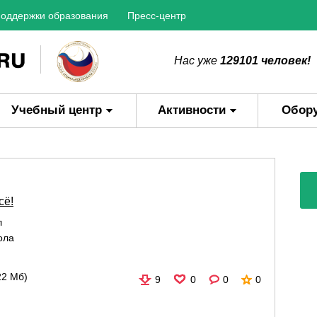
оддержки образования
Пресс-центр
Нас уже
129101 человек!
Учебный центр
Активности
Обор
сё!
л
ола
22 Мб)
9
0
0
0