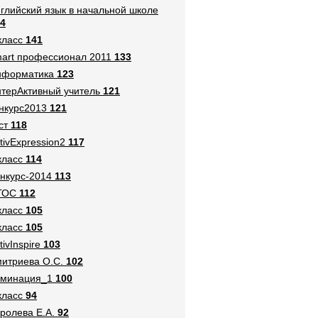
глийский язык в начальной школе
4
класс
141
art профессионал 2011
133
нформатика
123
терАктивный учитель
121
нкурс2013
121
ст
118
tivExpression2
117
класс
114
нкурс-2014
113
ГОС
112
класс
105
класс
105
tivInspire
103
итриева О.С.
102
оминация_1
100
класс
94
ролева Е.А.
92