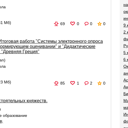
на
ола
о
и
81 Мб)
69
0
0
0
9 
2 
фи
 Итоговая работа "Системы электронного опроса
Ру
формирующем оценивании" и "Дидактические
 "Древняя Греция"
5 
6 
an)
О
ола
ан
Ac
23 Мб)
85
1
2
0
Ан
Би
Ма
тоятельных княжеств.
ма
л
Ин
е образование
ф
В.
си