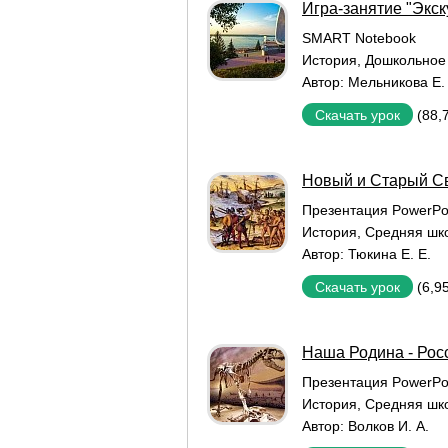
Игра-занятие "Экс
SMART Notebook
История
,
Дошкольное
Автор:
Мельникова Е.
(88,
Скачать урок
Новый и Старый Св
Презентация PowerPo
История
,
Средняя шк
Автор:
Тюкина Е. Е.
(6,9
Скачать урок
Наша Родина - Рос
Презентация PowerPo
История
,
Средняя шк
Автор:
Волков И. А.