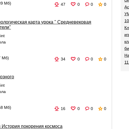
89 Мб)
47
0
0
0
Ac
УМ
10
нологическая карта урока " Средневековая
тели"
Кл
иг
int
кл
ола
би
На
7 Мб)
34
0
0
0
11
озного
int
ола
58 Мб)
16
0
0
0
я История покорения космоса