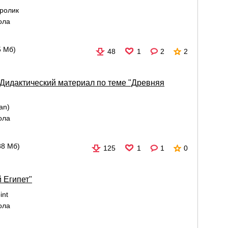
ролик
ола
5 Мб)
48
1
2
2
. Дидактический материал по теме "Древняя
an)
ола
88 Мб)
125
1
1
0
 Египет"
int
ола