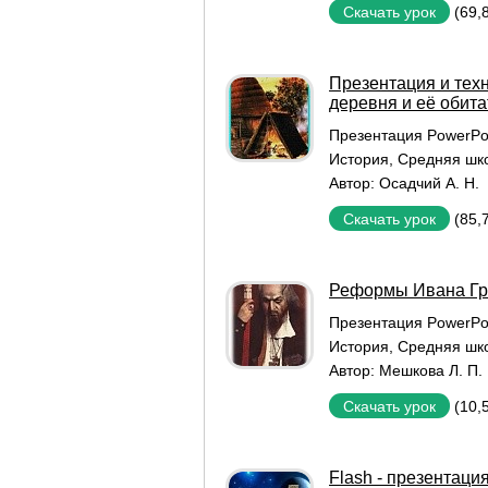
(69,
Скачать урок
Презентация и тех
деревня и её обита
Презентация PowerPo
История
,
Средняя шк
Автор:
Осадчий А. Н.
(85,
Скачать урок
Реформы Ивана Гр
Презентация PowerPo
История
,
Средняя шк
Автор:
Мешкова Л. П.
(10,
Скачать урок
Flash - презентаци