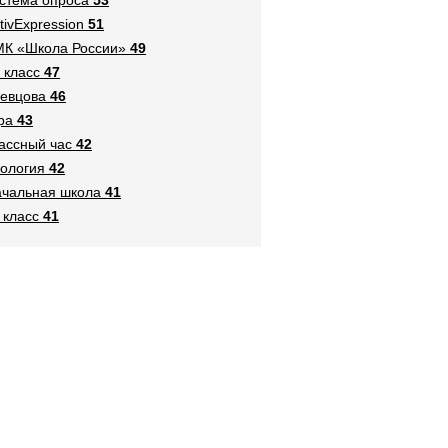
tivExpression
51
К «Школа России»
49
 класс
47
евцова
46
ра
43
ассный час
42
ология
42
чальная школа
41
 класс
41