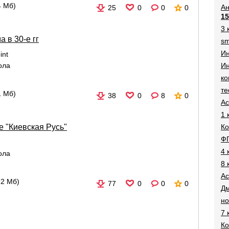
4 Мб)
Ан
25
0
0
0
15
3 
 в 30-е гг
sm
И
int
Ин
ола
ко
те
1 Мб)
38
0
8
0
Ac
1 
Ко
е "Киевская Русь"
Ф
4 
ола
8 
Ac
62 Мб)
77
0
0
0
Дм
н
7 
Ко