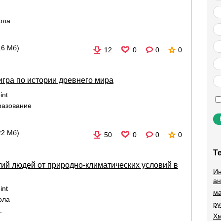
ола
16 Мб)
12
0
0
0
игра по истории древнего мира
int
разование
22 Мб)
50
0
0
0
Т
тий людей от природно-климатических условий в
Ин
ан
int
ма
ола
ру
.
Хм