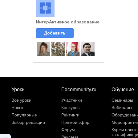
ИнтерАктивное образование
Добавить
Уроки
Edcommunity.ru
Обучение
Все уроки
Участники
Семинары
Новые
Конкурсы
Вебинары
Популярные
Рейтинги
Оборудован
Выбор редакции
Прямой эфир
Мероприяти
Форум
Курсы повы
квалификац
Реклама