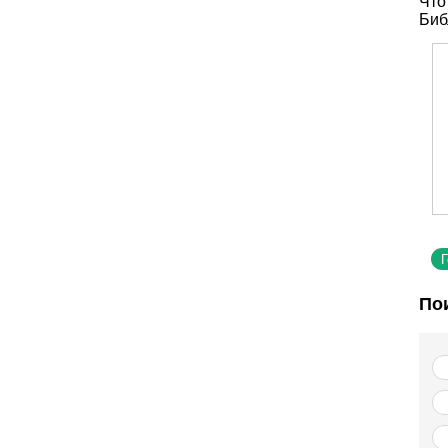
Что
Биб
По