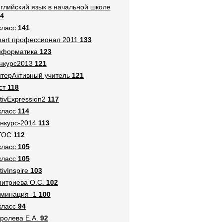
глийский язык в начальной школе
4
класс
141
art профессионал 2011
133
нформатика
123
нкурс2013
121
терАктивный учитель
121
ст
118
tivExpression2
117
класс
114
нкурс-2014
113
ГОС
112
класс
105
класс
105
tivInspire
103
итриева О.С.
102
оминация_1
100
класс
94
ролева Е.А.
92