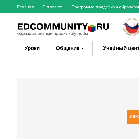
Главная
О проекте
Программа поддержки образова
Уроки
Общение
Учебный цен
ОДН