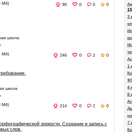
5 Мб)
Ан
90
0
0
0
15
3 
sm
И
ко
ная школа
.
Ин
те
4 Мб)
246
0
2
0
Ac
1 
Ко
требование.
Ф
4 
ая школа
8 
.
Ac
3 Мб)
214
0
2
0
Дм
н
7 
орфографической зоркости. Создание и запись с
вых слов.
Ко