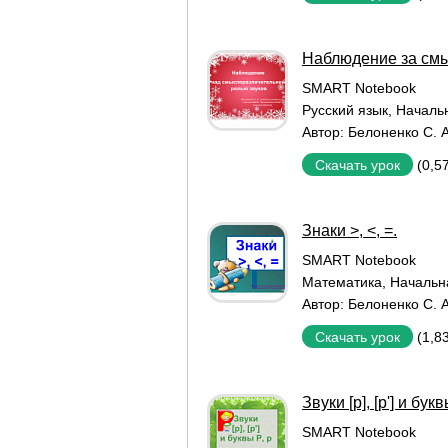
Наблюдение за смы
SMART Notebook
Русский язык
,
Началь
Автор:
Белоненко С. А
(0,5
Скачать урок
Знаки >, <, =.
SMART Notebook
Математика
,
Начальн
Автор:
Белоненко С. А
(1,8
Скачать урок
Звуки [р], [р'] и букв
SMART Notebook