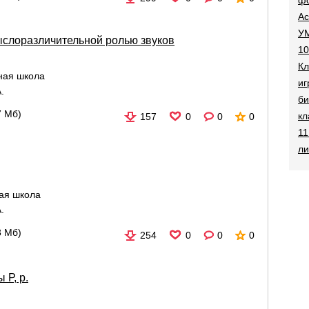
Ac
УМ
слоразличительной ролью звуков
10
Кл
ная школа
иг
.
би
7 Мб)
кл
157
0
0
0
11
ли
ая школа
.
3 Мб)
254
0
0
0
ы Р, р.