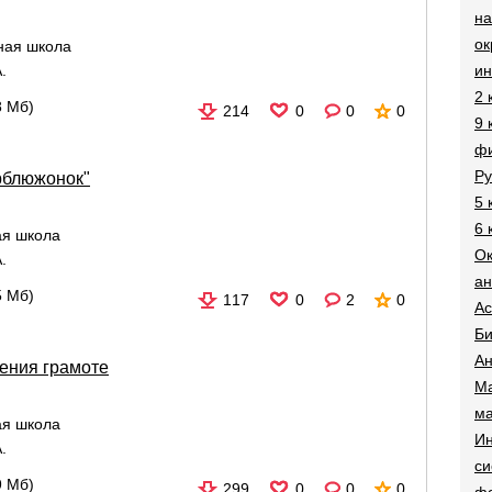
на
о
ная школа
и
.
2 
8 Мб)
214
0
0
0
9 
фи
Ру
ерблюжонок"
5 
6 
ая школа
О
.
ан
5 Мб)
117
0
2
0
Ac
Би
Ан
чения грамоте
Ма
ма
ая школа
Ин
.
си
9 Мб)
299
0
0
0
ф