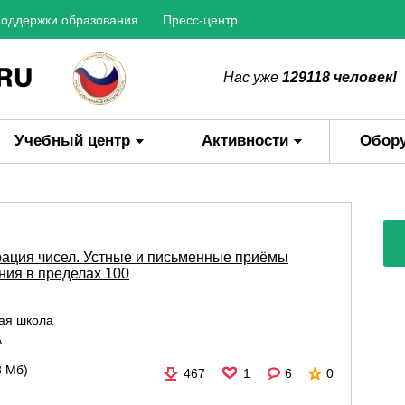
оддержки образования
Пресс-центр
Нас уже
129118 человек!
Учебный центр
Активности
Обор
ация чисел. Устные и письменные приёмы
ния в пределах 100
ая школа
.
8 Мб)
467
1
6
0