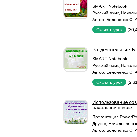
SMART Notebook
Русский язык
,
Началь
Автор:
Белоненко С. А
(30,
Скачать урок
Разделительные Ъ и
SMART Notebook
Русский язык
,
Началь
Автор:
Белоненко С. А
(2,3
Скачать урок
Использование сов
начальной школе
Презентация PowerPo
Другое
,
Начальная ш
Автор:
Белоненко С. А