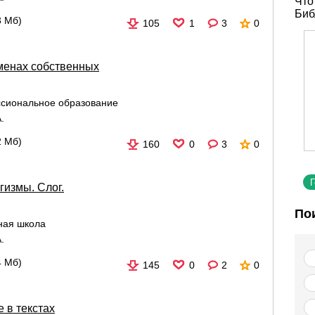
Что
Биб
3 Мб)
105
1
3
0
менах собственных
сиональное образование
.
2 Мб)
160
0
3
0
гизмы. Слог.
По
ная школа
.
4 Мб)
145
0
2
0
 в текстах