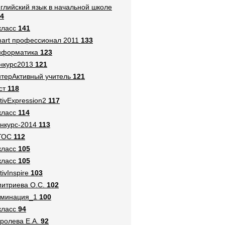
глийский язык в начальной школе
4
класс
141
art профессионал 2011
133
нформатика
123
нкурс2013
121
терАктивный учитель
121
ст
118
tivExpression2
117
класс
114
нкурс-2014
113
ГОС
112
класс
105
класс
105
tivInspire
103
итриева О.С.
102
оминация_1
100
класс
94
ролева Е.А.
92