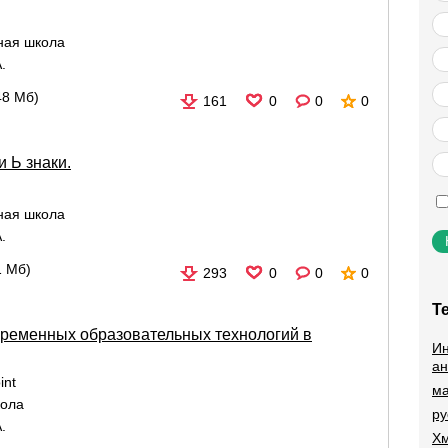
ная школа
.
48 Мб)
161
0
0
0
 Ь знаки.
ная школа
.
1 Мб)
293
0
0
0
Т
ременных образовательных технологий в
Ин
ан
int
ма
кола
ру
.
Хм