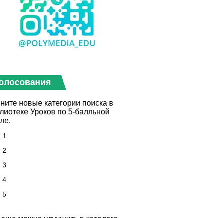
олосования
ните новые категории поиска в
лиотеке Уроков по 5-балльной
ле.
1
2
3
4
5