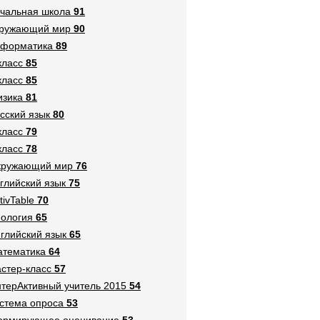
чальная школа
91
кружающий мир
90
нформатика
89
класс
85
класс
85
зика
81
сский язык
80
класс
79
класс
78
кружающий мир
76
глийский язык
75
tivTable
70
ология
65
глийский язык
65
тематика
64
стер-класс
57
терАктивный учитель 2015
54
стема опроса
53
ормирующее оценивание
53