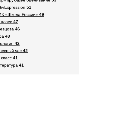
tivExpression
51
К «Школа России»
49
 класс
47
евцова
46
ра
43
ология
42
ассный час
42
 класс
41
тература
41