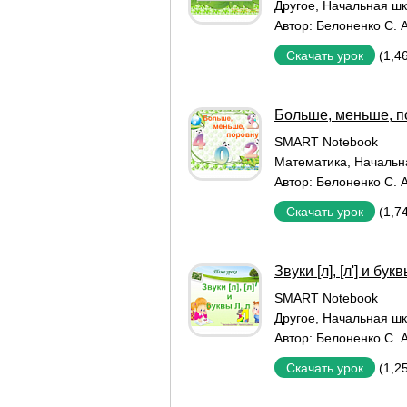
Другое
,
Начальная ш
Автор:
Белоненко С. А
(1,4
Скачать урок
Больше, меньше, п
SMART Notebook
Математика
,
Начальн
Автор:
Белоненко С. А
(1,7
Скачать урок
Звуки [л], [л'] и бук
SMART Notebook
Другое
,
Начальная ш
Автор:
Белоненко С. А
(1,2
Скачать урок