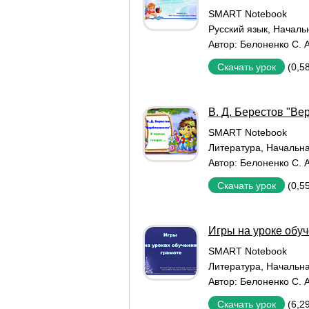
SMART Notebook
Русский язык
,
Началь
Автор:
Белоненко С. А
(0,5
Скачать урок
В. Д. Берестов "В
SMART Notebook
Литература
,
Начальн
Автор:
Белоненко С. А
(0,5
Скачать урок
Игры на уроке обу
SMART Notebook
Литература
,
Начальн
Автор:
Белоненко С. А
(6,2
Скачать урок