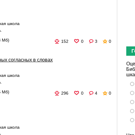
ная школа
.
3 Мб)
152
0
3
0
Г
ых согласных в словах
Оце
Биб
шка
ная школа
.
5 Мб)
296
0
4
0
ная школа
.