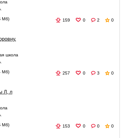
кола
.
6 Мб)
159
0
2
0
оровну.
ая школа
.
4 Мб)
257
0
3
0
вы Л, л
кола
.
5 Мб)
153
0
0
0