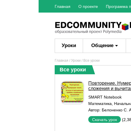
Главная
О проекте
Программа п
Уроки
Общение
Главная
/
Уроки
/ Все уроки
Все уроки
Повторение. Нумер
сложения и вычита
SMART Notebook
Математика
,
Начальн
Автор:
Белоненко С. А
(2,3
Скачать урок