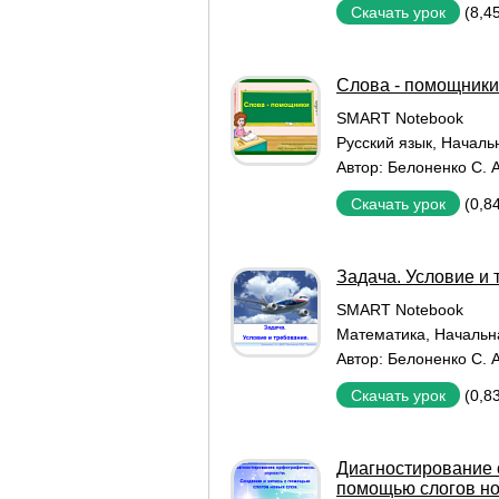
(8,4
Скачать урок
Слова - помощники
SMART Notebook
Русский язык
,
Началь
Автор:
Белоненко С. А
(0,8
Скачать урок
Задача. Условие и 
SMART Notebook
Математика
,
Начальн
Автор:
Белоненко С. А
(0,8
Скачать урок
Диагностирование 
помощью слогов но