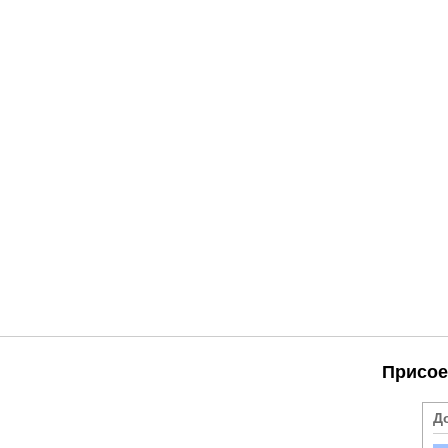
Присое
Д