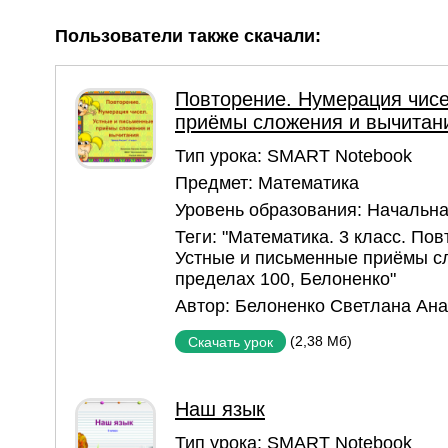
Пользователи также скачали:
Повторение. Нумерация чисе
приёмы сложения и вычитани
Тип урока:
SMART Notebook
Предмет:
Математика
Уровень образования:
Начальна
Теги:
"Математика. 3 класс. Пов
Устные и письменные приёмы с
пределах 100
,
Белоненко"
Автор:
Белоненко Светлана Ан
(2,38 Мб)
Скачать урок
Наш язык
Тип урока:
SMART Notebook