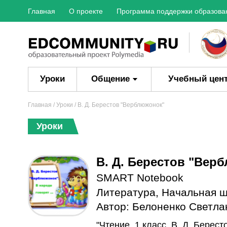
Главная
О проекте
Программа поддержки образова
Уроки
Общение
Учебный цен
Главная
/
Уроки
/ В. Д. Берестов "Верблюжонок"
Уроки
В. Д. Берестов "Вер
SMART Notebook
Литература
,
Начальная 
Автор:
Белоненко Светла
"Чтение, 1 класс. В. Д. Берес