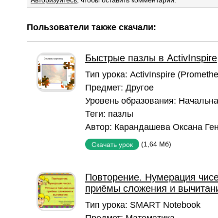
Пользователи также скачали:
Быстрые пазлы в ActivInspire
Тип урока:
ActivInspire (Prometh
Предмет:
Другое
Уровень образования:
Начальна
Теги:
пазлы
Автор:
Карандашева Оксана Ге
(1,64 Мб)
Скачать урок
Повторение. Нумерация чисе
приёмы сложения и вычитани
Тип урока:
SMART Notebook
Предмет:
Математика