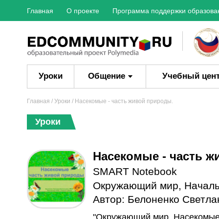
Главная
О проекте
Программа поддержки образова
Уроки
Общение
Учебный цен
Главная
/
Уроки
/ Насекомые - часть живой природы.
Уроки
Насекомые - часть ж
SMART Notebook
Окружающий мир
,
Началь
Автор:
Белоненко Светла
"Окружающий мир. Насекомые 