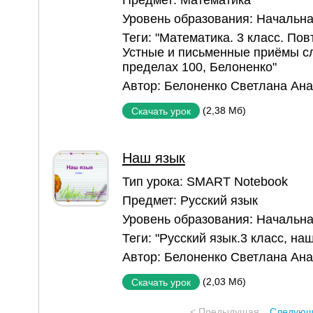
Уровень образования:
Начальна
Теги:
"Математика. 3 класс. Пов
Устные и письменные приёмы с
пределах 100
,
Белоненко"
Автор:
Белоненко Светлана Ан
(2,38 Мб)
Скачать урок
Наш язык
Тип урока:
SMART Notebook
Предмет:
Русский язык
Уровень образования:
Начальна
Теги:
"Русский язык.3 класс
,
наш
Автор:
Белоненко Светлана Ан
(2,03 Мб)
Скачать урок
< Предыдущая
Следующ