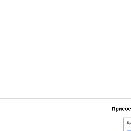
Присое
Д