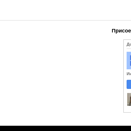
Присое
Д
И