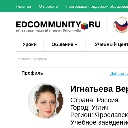
Главная
О проекте
Программа поддержки образова
Уроки
Общение
Учебный цен
Главная
/ Профиль
Профиль
Добавить
Игнатьева Ве
Страна: Россия
Город: Углич
Регион: Ярославск
Учебное заведени