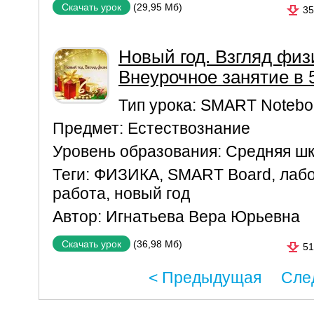
(29,95 Мб)
Скачать урок
35
Новый год. Взгляд физ
Внеурочное занятие в 5
Тип урока:
SMART Notebo
Предмет:
Естествознание
Уровень образования:
Средняя ш
Теги:
ФИЗИКА
,
SMART Board
,
лаб
работа
,
новый год
Автор:
Игнатьева Вера Юрьевна
(36,98 Мб)
Скачать урок
51
< Предыдущая
Сле