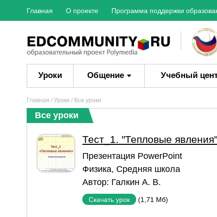
Главная
О проекте
Программа поддержки образова
Уроки
Общение
Учебный цен
Главная
/
Уроки
/ Все уроки
Все уроки
Тест_1. "Тепловые явления
Презентация PowerPoint
Физика
,
Средняя школа
Автор:
Галкин А. В.
(1,71 Мб)
Скачать урок