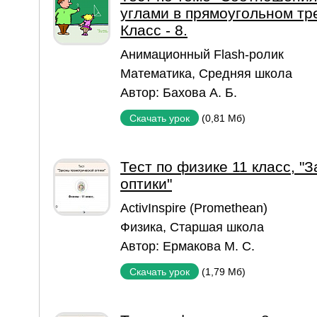
углами в прямоугольном тре
Класс - 8.
Aнимационный Flash-ролик
Математика
,
Средняя школа
Автор:
Бахова А. Б.
(0,81 Мб)
Скачать урок
Тест по физике 11 класс, "
оптики"
ActivInspire (Promethean)
Физика
,
Старшая школа
Автор:
Ермакова М. С.
(1,79 Мб)
Скачать урок