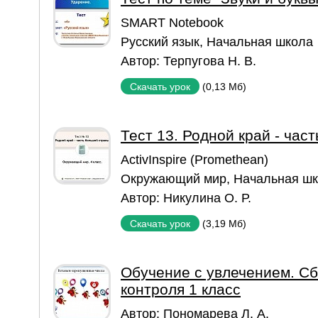
SMART Notebook
Русский язык
,
Начальная школа
Автор:
Терпугова Н. В.
(0,13 Мб)
Скачать урок
Тест 13. Родной край - час
ActivInspire (Promethean)
Окружающий мир
,
Начальная ш
Автор:
Никулина О. Р.
(3,19 Мб)
Скачать урок
Обучение с увлечением. Сб
контроля 1 класс
Автор:
Пономарева Л. А.