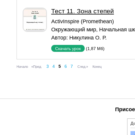
Тест 11. Зона степей
ActivInspire (Promethean)
Окружающий мир
,
Начальная ш
Автор:
Никулина О. Р.
(1,87 Мб)
Скачать урок
3
4
5
6
7
Начало
«Пред.
След.»
Конец
Присое
Д