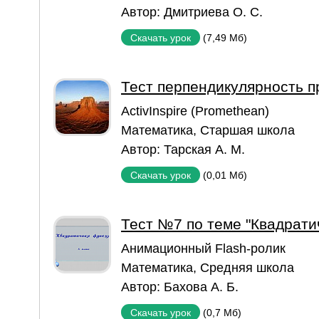
Автор:
Дмитриева О. С.
(7,49 Мб)
Скачать урок
Тест перпендикулярность п
ActivInspire (Promethean)
Математика
,
Старшая школа
Автор:
Тарская А. М.
(0,01 Мб)
Скачать урок
Тест №7 по теме "Квадрати
Aнимационный Flash-ролик
Математика
,
Средняя школа
Автор:
Бахова А. Б.
(0,7 Мб)
Скачать урок