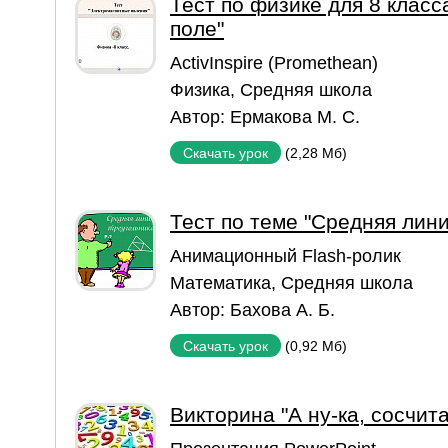
Тест по физике для 8 клас
поле"
ActivInspire (Promethean)
Физика
,
Средняя школа
Автор:
Ермакова М. С.
(2,28 Мб)
Скачать урок
Тест по теме "Средняя лини
Aнимационный Flash-ролик
Математика
,
Средняя школа
Автор:
Бахова А. Б.
(0,92 Мб)
Скачать урок
Викторина "А ну-ка, сосчита