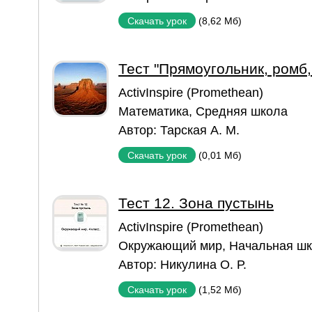
(8,62 Мб)
Скачать урок
Тест "Прямоугольник, ромб,
ActivInspire (Promethean)
Математика
,
Средняя школа
Автор:
Тарская А. М.
(0,01 Мб)
Скачать урок
Тест 12. Зона пустынь
ActivInspire (Promethean)
Окружающий мир
,
Начальная ш
Автор:
Никулина О. Р.
(1,52 Мб)
Скачать урок