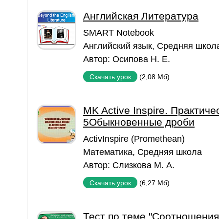
Английская Литература
SMART Notebook
Английский язык
,
Средняя школ
Автор:
Осипова Н. Е.
(2,08 Мб)
Скачать урок
MK Active Inspire. Практиче
5Обыкновенные дроби
ActivInspire (Promethean)
Математика
,
Средняя школа
Автор:
Слизкова М. А.
(6,27 Мб)
Скачать урок
Тест по теме "Соотношения