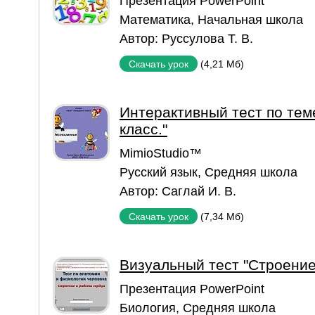
Презентация PowerPoint
Математика
,
Начальная школа
Автор:
Руссулова Т. В.
(4,21 Мб)
Скачать урок
Интерактивный тест по тем
класс."
MimioStudio™
Русский язык
,
Средняя школа
Автор:
Саглай И. В.
(7,34 Мб)
Скачать урок
Визуальный тест "Строение
Презентация PowerPoint
Биология
,
Средняя школа