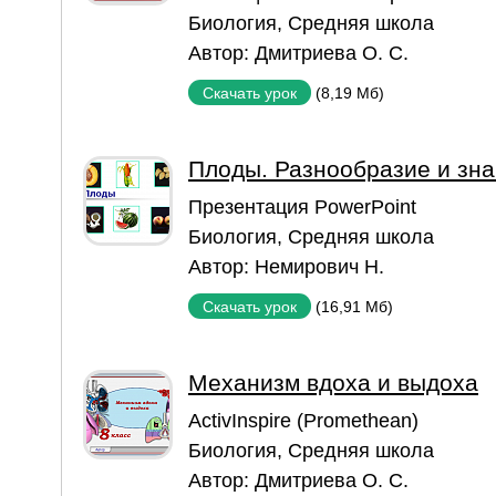
Биология
,
Средняя школа
Автор:
Дмитриева О. С.
(8,19 Мб)
Скачать урок
Плоды. Разнообразие и зн
Презентация PowerPoint
Биология
,
Средняя школа
Автор:
Немирович Н.
(16,91 Мб)
Скачать урок
Механизм вдоха и выдоха
ActivInspire (Promethean)
Биология
,
Средняя школа
Автор:
Дмитриева О. С.