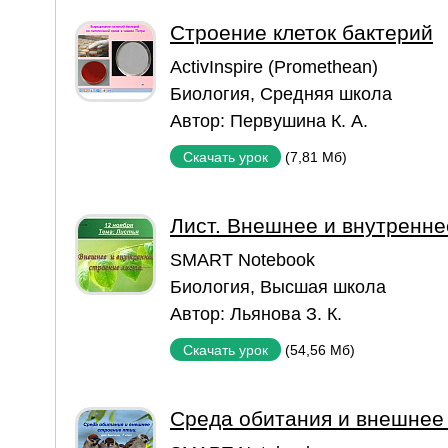
Строение клеток бактерий
ActivInspire (Promethean)
Биология
,
Средняя школа
Автор:
Первушина К. А.
(7,81 Мб)
Скачать урок
Лист. Внешнее и внутренне
SMART Notebook
Биология
,
Высшая школа
Автор:
Льянова З. К.
(54,56 Мб)
Скачать урок
Среда обитания и внешнее