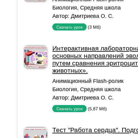
Биология
,
Средняя школа
Автор:
Дмитриева О. С.
(3 Мб)
Скачать урок
Интерактивная лабораторн
основных направлений эвол
путем сравнения эритроци
животных».
Aнимационный Flash-ролик
Биология
,
Средняя школа
Автор:
Дмитриева О. С.
(5,87 Мб)
Скачать урок
Тест "Работа сердца". Подг