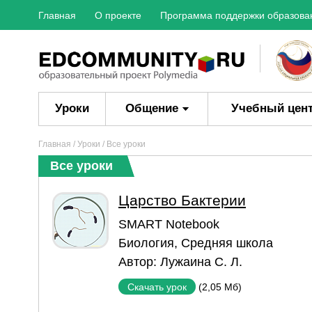
Главная
О проекте
Программа поддержки образова
Уроки
Общение
Учебный цен
Главная
/
Уроки
/ Все уроки
Все уроки
Царство Бактерии
SMART Notebook
Биология
,
Средняя школа
Автор:
Лужаина С. Л.
(2,05 Мб)
Скачать урок