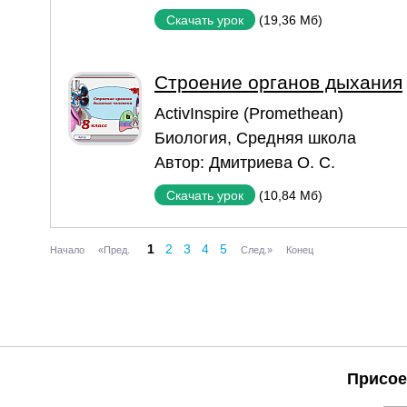
(19,36 Мб)
Скачать урок
Строение органов дыхания
ActivInspire (Promethean)
Биология
,
Средняя школа
Автор:
Дмитриева О. С.
(10,84 Мб)
Скачать урок
1
2
3
4
5
Начало
«Пред.
След.»
Конец
Присое