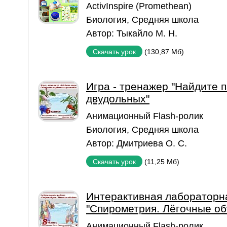
ActivInspire (Promethean)
Биология
,
Средняя школа
Автор:
Тыкайло М. Н.
(130,87 Мб)
Скачать урок
Игра - тренажер "Найдите 
двудольных"
Aнимационный Flash-ролик
Биология
,
Средняя школа
Автор:
Дмитриева О. С.
(11,25 Мб)
Скачать урок
Интерактивная лабораторн
"Спирометрия. Лёгочные о
Aнимационный Flash-ролик