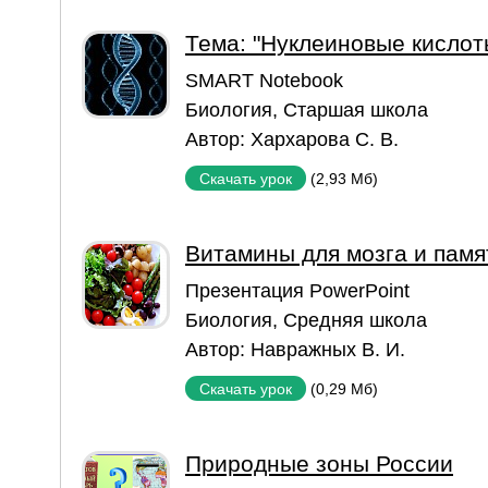
Тема: "Нуклеиновые кислот
SMART Notebook
Биология
,
Старшая школа
Автор:
Хархарова С. В.
(2,93 Мб)
Скачать урок
Витамины для мозга и памя
Презентация PowerPoint
Биология
,
Средняя школа
Автор:
Навражных В. И.
(0,29 Мб)
Скачать урок
Природные зоны России