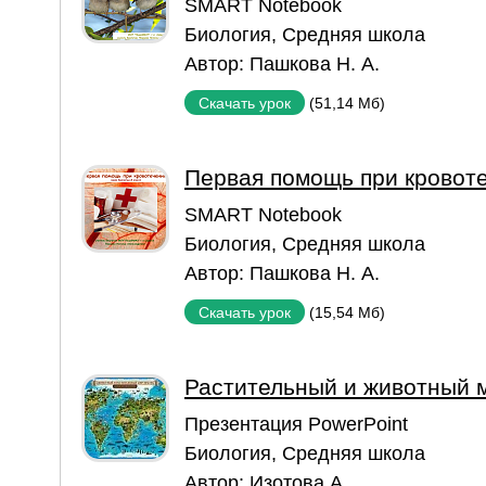
SMART Notebook
Биология
,
Средняя школа
Автор:
Пашкова Н. А.
(51,14 Мб)
Скачать урок
Первая помощь при кровот
SMART Notebook
Биология
,
Средняя школа
Автор:
Пашкова Н. А.
(15,54 Мб)
Скачать урок
Растительный и животный 
Презентация PowerPoint
Биология
,
Средняя школа
Автор:
Изотова А.