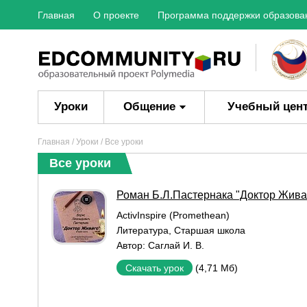
Главная
О проекте
Программа поддержки образова
Уроки
Общение
Учебный цен
Главная
/
Уроки
/ Все уроки
Все уроки
Роман Б.Л.Пастернака "Доктор Живаго
ActivInspire (Promethean)
Литература
,
Старшая школа
Автор:
Саглай И. В.
(4,71 Мб)
Скачать урок