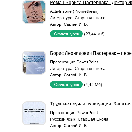
Роман Бориса Пастернака "Доктор Ж
ActivInspire (Promethean)
Литература
,
Старшая школа
Автор:
Саглай И. В.
(23,44 Мб)
Скачать урок
Борис Леонидович Пастернак – пере
Презентация PowerPoint
Литература
,
Старшая школа
Автор:
Саглай И. В.
(4,42 Мб)
Скачать урок
Трудные случаи пунктуации. Запятая
Презентация PowerPoint
Русский язык
,
Старшая школа
Автор:
Саглай И. В.