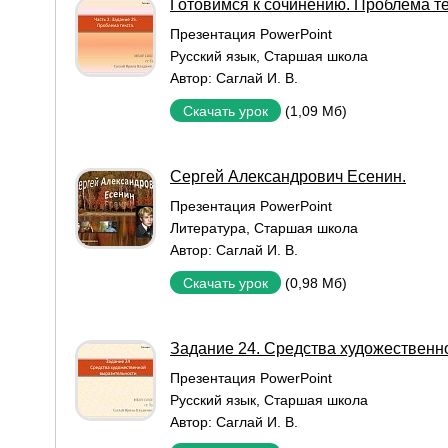
Готовимся к сочинению. Проблема те
Презентация PowerPoint
Русский язык
,
Старшая школа
Автор:
Саглай И. В.
(1,09 Мб)
Скачать урок
Сергей Александрович Есенин.
Презентация PowerPoint
Литература
,
Старшая школа
Автор:
Саглай И. В.
(0,98 Мб)
Скачать урок
Задание 24. Средства художественн
Презентация PowerPoint
Русский язык
,
Старшая школа
Автор:
Саглай И. В.