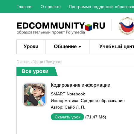
Главная
О проекте
Программа поддержки образова
Уроки
Общение
Учебный цен
Главная
/
Уроки
/ Все уроки
Все уроки
Кодирование информации.
SMART Notebook
Информатика
,
Среднее образование
Автор:
Сайб Л. П.
(71,47 Мб)
Скачать урок