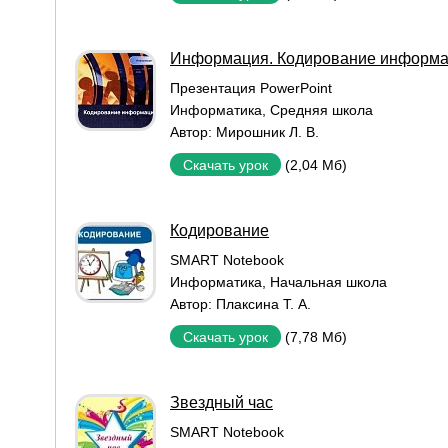
Информация. Кодирование информа
Презентация PowerPoint
Информатика
,
Средняя школа
Автор:
Мирошник Л. В.
(2,04 Мб)
Скачать урок
Кодирование
SMART Notebook
Информатика
,
Начальная школа
Автор:
Плаксина Т. А.
(7,78 Мб)
Скачать урок
Звездный час
SMART Notebook