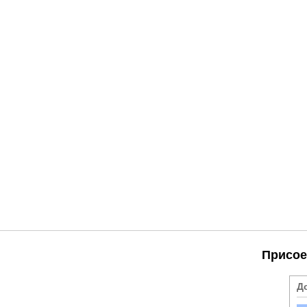
Присое
Д