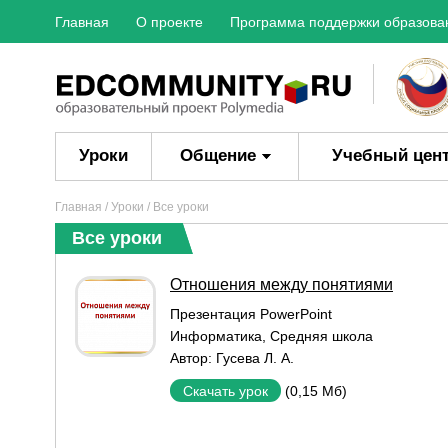
Главная
О проекте
Программа поддержки образова
Уроки
Общение
Учебный цен
Главная
/
Уроки
/ Все уроки
Все уроки
Отношения между понятиями
Презентация PowerPoint
Информатика
,
Средняя школа
Автор:
Гусева Л. А.
(0,15 Мб)
Скачать урок