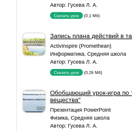
Автор:
Гусева Л. А.
(0,1 Мб)
Скачать урок
Запись плана действий в т
ActivInspire (Promethean)
Информатика
,
Средняя школа
Автор:
Гусева Л. А.
(0,26 Мб)
Скачать урок
Обобщающий урок-игра по 
вещества"
Презентация PowerPoint
Физика
,
Средняя школа
Автор:
Гусева Л. А.