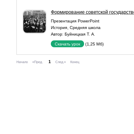
Формирование советской государств
Презентация PowerPoint
История
,
Средняя школа
Автор:
Буйницкая Т. А.
(1,25 Мб)
Скачать урок
1
Начало
«Пред.
След.»
Конец