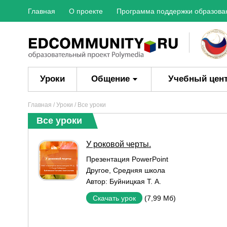
Главная
О проекте
Программа поддержки образова
Уроки
Общение
Учебный цен
Главная
/
Уроки
/ Все уроки
Все уроки
У роковой черты.
Презентация PowerPoint
Другое
,
Средняя школа
Автор:
Буйницкая Т. А.
(7,99 Мб)
Скачать урок