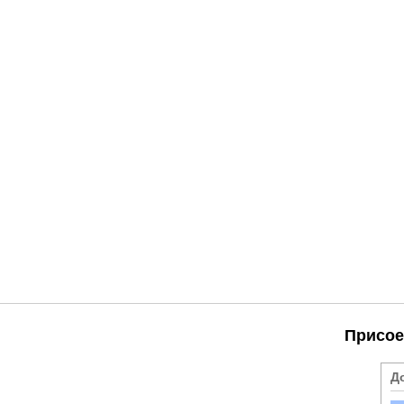
Присое
Д