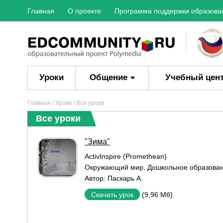
Главная
О проекте
Программа поддержки образова
Уроки
Общение
Учебный цен
Главная
/
Уроки
/ Все уроки
Все уроки
"Зима"
ActivInspire (Promethean)
Окружающий мир
,
Дошкольное образова
Автор:
Паскарь А.
(9,96 Мб)
Скачать урок