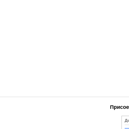
Присое
Д