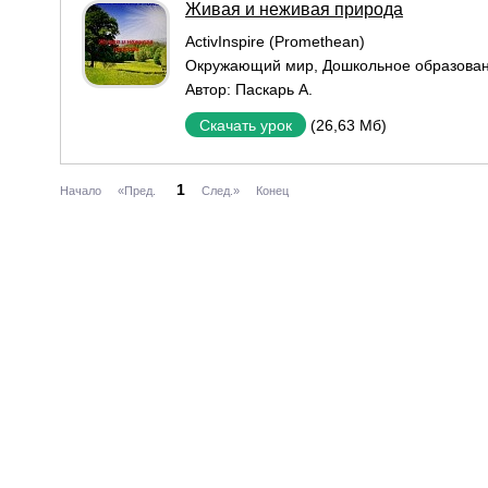
Живая и неживая природа
ActivInspire (Promethean)
Окружающий мир
,
Дошкольное образова
Автор:
Паскарь А.
(26,63 Мб)
Скачать урок
1
Начало
«Пред.
След.»
Конец