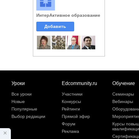
ИнтерАктивное образование
Добавить
Уроки
Edcommunity.ru
Обучение
Все уроки
Участники
Семинары
Новые
Конкурсы
Вебинары
Популярные
Рейтинги
Оборудован
Выбор редакции
Прямой эфир
Мероприяти
Форум
Курсы повы
квалификац
Реклама
×
Сертификац