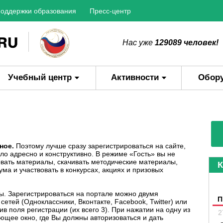
оддержки образования
Пресс-центр
Нас уже
129089 человек!
Учебный центр
Активности
Обор
ное.
Поэтому лучше сразу зарегистрироваться на сайте,
о адресно и конструктивно. В режиме «Гость» вы не
вать материалы, скачивать методические материалы,
К
ма и участвовать в конкурсах, акциях и призовых
ы. Зарегистрироваться на портале можно двумя
П
етей (Одноклассники, Вконтакте, Facebook, Twitter) или
в поля регистрации (их всего 3). При нажатии на одну из
2
ающее окно, где Вы должны авторизоваться и дать