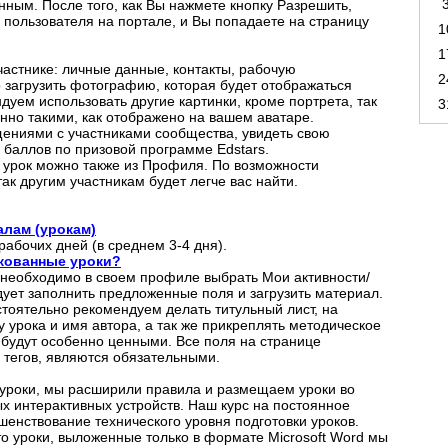
нным. После того, как Вы нажмете кнопку Разрешить,
 пользователя на портале, и Вы попадаете на страницу
1
1
стнике: личные данные, контакты, рабочую
2
загрузить фотографию, которая будет отображаться
уем использовать другие картинки, кроме портрета, так
3
енно такими, как отображено на вашем аватаре.
ениями с участниками сообщества, увидеть свою
 баллов по призовой программе Edstars.
ь урок можно также из Профиля. По возможности
так другим участникам будет легче вас найти.
лам (урокам)
рабочих дней (в среднем 3-4 дня).
икованные уроки?
необходимо в своем профиле выбрать Мои активности/
дует заполнить предложенные поля и загрузить материал.
стоятельно рекомендуем делать титульный лист, на
у урока и имя автора, а так же прикреплять методическое
 будут особенно ценными. Все поля на странице
 тегов, являются обязательными.
уроки, мы расширили правила и размещаем уроки во
х интерактивных устройств. Наш курс на постоянное
шенствование технического уровня подготовки уроков.
о уроки, выложенные только в формате Microsoft Word мы