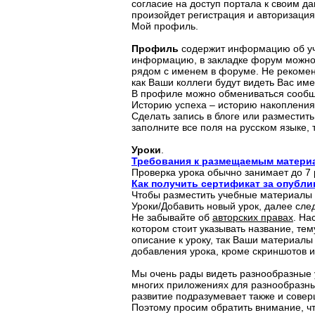
согласие на доступ портала к своим да
произойдет регистрация и авторизация
Мой профиль.
Профиль
содержит информацию об уча
информацию, в закладке форум можно 
рядом с именем в форуме. Не рекоменд
как Ваши коллеги будут видеть Вас им
В профиле можно обмениваться сообщ
Историю успеха – историю накопления
Сделать запись в блоге или разместит
заполните все поля на русском языке, 
Уроки
.
Требования к размещаемым материа
Проверка урока обычно занимает до 7 
Как получить сертификат за опубл
Чтобы разместить учебные материалы 
Уроки/Добавить новый урок, далее сле
Не забывайте об
авторских правах
. На
котором стоит указывать название, тем
описание к уроку, так Ваши материалы
добавления урока, кроме скриншотов и
Мы очень рады видеть разнообразные 
многих приложениях для разнообразны
развитие подразумевает также и совер
Поэтому просим обратить внимание, чт