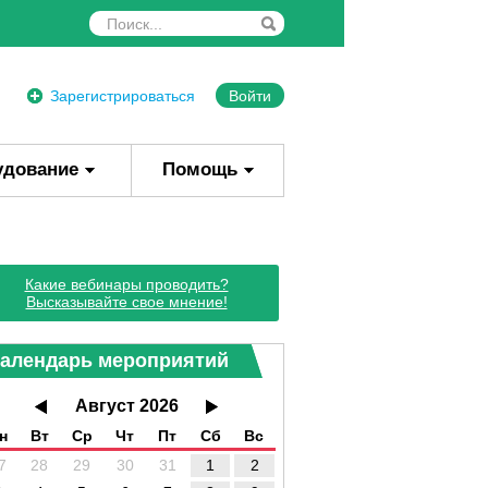
Зарегистрироваться
Войти
удование
Помощь
Какие вебинары проводить?
Высказывайте свое мнение!
алендарь мероприятий
Август 2026
н
Вт
Ср
Чт
Пт
Сб
Вс
7
28
29
30
31
1
2