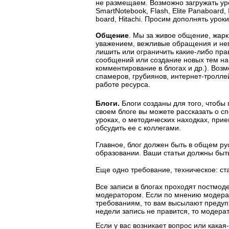
не размещаем. Возможно загружать урок
SmartNotebook, Flash, Elite Panaboard, 
board, Hitachi. Просим дополнять урок
Общение
. Мы за живое общение, жарк
уважением, вежливые обращения и неп
лишить или ограничить какие-либо пра
сообщений или создание новых тем на
комментирование в блогах и др.). Воз
спамеров, грубиянов, интернет-тролле
работе ресурса.
Блоги.
Блоги созданы для того, чтобы
своем блоге вы можете рассказать о с
уроках, о методических находках, пр
обсудить ее с коллегами.
Главное, блог должен быть в общем ру
образовании. Ваши статьи должны быт
Еще одно требование, техническое: ст
Все записи в блогах проходят постмоде
модератором. Если по мнению модера
требованиям, то вам высылают предуп
недели запись не правится, то модера
Если у вас возникает вопрос или какая