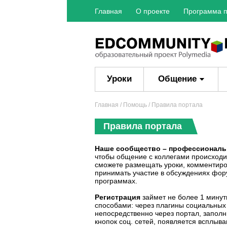
Главная
О проекте
Программа п
Уроки
Общение
Главная
/
Помощь
/ Правила портала
Правила портала
Наше сообщество – профессиональ
чтобы общение с коллегами происходил
сможете размещать уроки, комментиро
принимать участие в обсуждениях фору
программах.
Регистрация
займет не более 1 минут
способами: через плагины социальных с
непосредственно через портал, заполни
кнопок соц. сетей, появляется всплыв