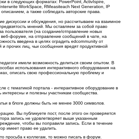
и в следующих форматах: PowerPoint, ActivIspire,
Interwrite WorkSpace, RMeasiteach Next Generation, IP
и описанием, а также соблюдать авторские права.
ие дискуссии и обсуждения, но рассчитываем на взаимное
редвзятость мнений. Мы оставляем за собой право
ва пользователя (на создание/отправление новых
 веб-форуме, на отправление сообщений в чате, на
можность введена в целях оградить edcommunity от
й и прочих лиц, чьи сообщения вредят продуктивной
 педагоги имели возможность делиться своим опытом. В
пособах использования интерактивного оборудования на
иемах, описать свою профессиональную проблему и
сле с тематикой портала - интерактивное оборудование в
ь интересны и полезны участникам сообщества.
атьи в блоге должны быть не менее 3000 символов.
рацию. Вы публикуете пост, после этого он проверяется
тора запись не удовлетворяет выше указанным
реждение, чтобы вы поправили запись. Если в течение
тор имеет право ее удалить.
-то просьба к коллегам, то можно писать в форум.