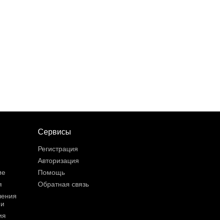
Сервисы
Регистрация
Авторизация
ие
Помощь
я
Обратная связь
шения
ии
ия