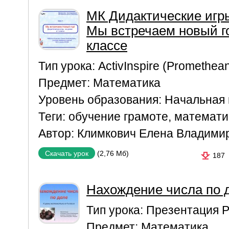
МК Дидактические игры
Мы встречаем новый го
классе
Тип урока:
ActivInspire (Promethea
Предмет:
Математика
Уровень образования:
Начальная
Теги:
обучение грамоте
,
математи
Автор:
Климкович Елена Владими
(2,76 Мб)
Скачать урок
187
Нахождение числа по 
Тип урока:
Презентация P
Предмет:
Математика