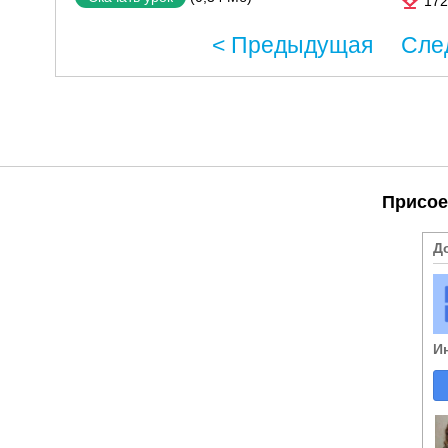
172
< Предыдущая
Сле
Присое
Д
И