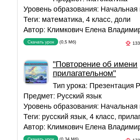
Уровень образования:
Начальная
Теги:
математика
,
4 класс
,
доли
Автор:
Климкович Елена Владими
(0,5 Мб)
Скачать урок
133
"Повторение об имени
прилагательном"
Тип урока:
Презентация P
Предмет:
Русский язык
Уровень образования:
Начальная
Теги:
русский язык
,
4 класс
,
прила
Автор:
Климкович Елена Владими
(0,34 Мб)
Скачать урок