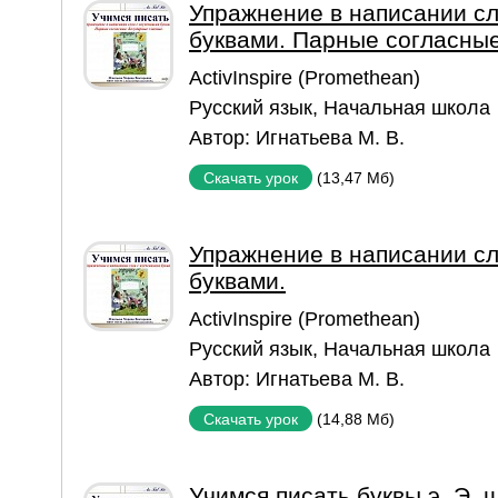
Упражнение в написании с
буквами. Парные согласные
ActivInspire (Promethean)
Русский язык
,
Начальная школа
Автор:
Игнатьева М. В.
(13,47 Мб)
Скачать урок
Упражнение в написании с
буквами.
ActivInspire (Promethean)
Русский язык
,
Начальная школа
Автор:
Игнатьева М. В.
(14,88 Мб)
Скачать урок
Учимся писать буквы э, Э, щ