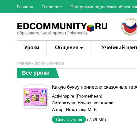
Главная
О проекте
Программа поддержки образова
Уроки
Общение
Учебный цен
Главная
/
Уроки
/ Все уроки
Все уроки
Какую букву принесли сказочные гер
ActivInspire (Promethean)
Литература
,
Начальная школа
Автор:
Игнатьева М. В.
(7,79 Мб)
Скачать урок