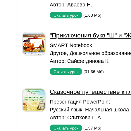
Автор:
Аваева Н.
(1,63 Мб)
Скачать урок
"Приключения букв "Ш" и "Ж
SMART Notebook
Другое
,
Дошкольное образовани
Автор:
Сайфетдинова К.
(31,66 Мб)
Скачать урок
Сказочное путешествие к г
Презентация PowerPoint
Русский язык
,
Начальная школа
Автор:
Слиткова Г. А.
(1,97 Мб)
Скачать урок