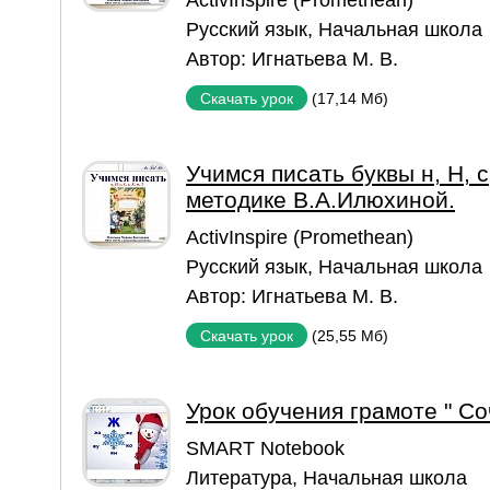
ActivInspire (Promethean)
Русский язык
,
Начальная школа
Автор:
Игнатьева М. В.
(17,14 Мб)
Скачать урок
Учимся писать буквы н, Н, с, 
методике В.А.Илюхиной.
ActivInspire (Promethean)
Русский язык
,
Начальная школа
Автор:
Игнатьева М. В.
(25,55 Мб)
Скачать урок
Урок обучения грамоте " С
SMART Notebook
Литература
,
Начальная школа