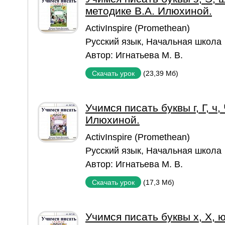
методике В.А. Илюхиной.
ActivInspire (Promethean)
Русский язык
,
Начальная школа
Автор:
Игнатьева М. В.
(23,39 Мб)
Скачать урок
Учимся писать буквы г, Г, ч,
Илюхиной.
ActivInspire (Promethean)
Русский язык
,
Начальная школа
Автор:
Игнатьева М. В.
(17,3 Мб)
Скачать урок
Учимся писать буквы х, Х, ю