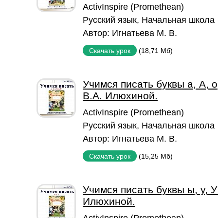
ActivInspire (Promethean)
Русский язык
,
Начальная школа
Автор:
Игнатьева М. В.
(18,71 Мб)
Скачать урок
Учимся писать буквы а, А, о
В.А. Илюхиной.
ActivInspire (Promethean)
Русский язык
,
Начальная школа
Автор:
Игнатьева М. В.
(15,25 Мб)
Скачать урок
Учимся писать буквы ы, у, У
Илюхиной.