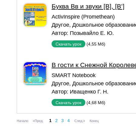
Буква Вв и звуки [В], [В’]
ActivInspire (Promethean)
Другое
,
Дошкольное образовани
Автор:
Позывайло Е. Ю.
(4,55 Мб)
Скачать урок
В гости к Снежной Королев
SMART Notebook
Другое
,
Дошкольное образовани
Автор:
Иващенко Г. Н.
(4,68 Мб)
Скачать урок
1
2
3
4
Начало
«Пред.
След.»
Конец