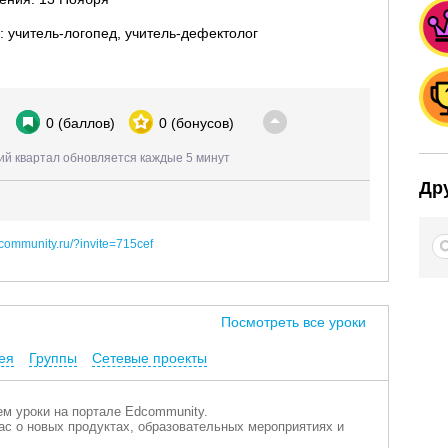
: учитель-логопед, учитель-дефектолог
0
(баллов)
0
(бонусов)
ий квартал обновляется каждые 5 минут
Др
dcommunity.ru/?invite=715cef
Посмотреть все уроки
ея
Группы
Сетевые проекты
м уроки на портале Edcommunity.
с о новых продуктах, образовательных мероприятиях и