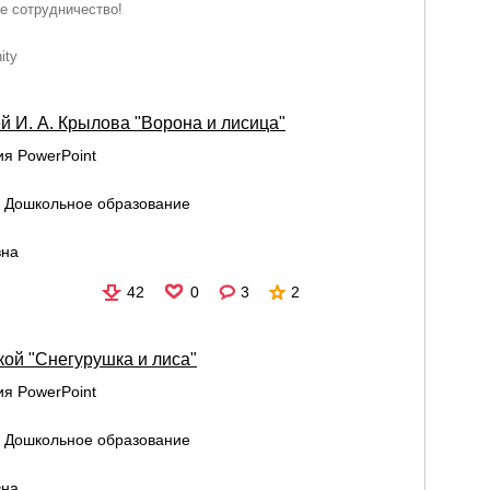
е сотрудничество!
ity
й И. А. Крылова "Ворона и лисица"
я PowerPoint
:
Дошкольное образование
вна
42
0
3
2
кой "Снегурушка и лиса"
я PowerPoint
:
Дошкольное образование
вна