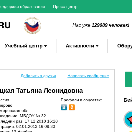
оддержки образования
Пресс-центр
Нас уже
129089 человек!
Учебный центр
Активности
Обор
Добавить в друзья
Написать сообщение
цкая Татьяна Леонидовна
Бе
оссия
Профили в соцсетях:
мерово
емеровская обл.
заведение: МБДОУ № 32
ледний раз: 17.12.2018 16:28
трации: 02.01.2013 16:09:30
ения: 13 Ноября