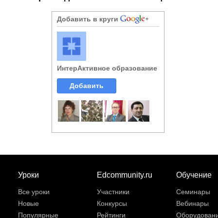
Добавить в круги
ИнтерАктивное образование
Добавить
Уроки
Edcommunity.ru
Обучение
Все уроки
Участники
Семинары
Новые
Конкурсы
Вебинары
Популярные
Рейтинги
Оборудован