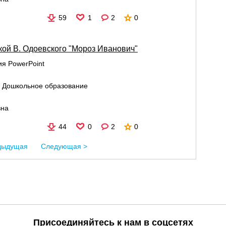
59
1
2
0
кой В. Одоевского "Мороз Иванович"
я PowerPoint
:
Дошкольное образование
вна
44
0
2
0
дыдущая
Следующая >
Присоединяйтесь к нам в соцсетях