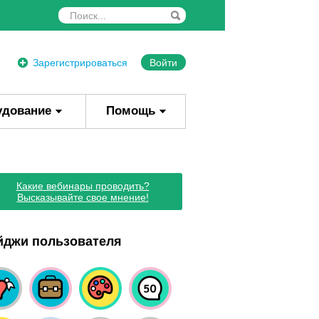
Зарегистрироваться
Войти
удование
Помощь
Какие вебинары проводить?
Высказывайте свое мнение!
йджи пользователя