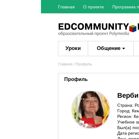
Главная
О проекте
Программа п
Уроки
Общение
Главная
/ Профиль
Профиль
Верби
Страна: Р
Город: Ке
Регион: К
Учебное 
Был(а) пос
Дата регис
День рожд