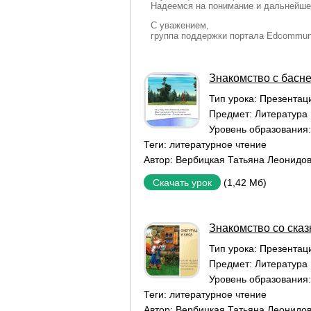
Надеемся на понимание и дальнейше
С уважением,
группа поддержки портала Edcommun
Знакомство с басне
Тип урока:
Презентаци
Предмет:
Литература
Уровень образования
Теги:
литературное чтение
Автор:
Вербицкая Татьяна Леонидо
(1,42 Мб)
Скачать урок
Знакомство со сказ
Тип урока:
Презентаци
Предмет:
Литература
Уровень образования
Теги:
литературное чтение
Автор:
Вербицкая Татьяна Леонидо