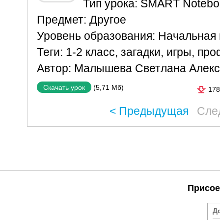
Тип урока:
SMART Notebo
Предмет:
Другое
Уровень образования:
Начальная
Теги:
1-2 класс
,
загадки
,
игры
,
про
Автор:
Малышева Светлана Алекс
(5,71 Мб)
Скачать урок
178
< Предыдущая
Сле
Присое
Д