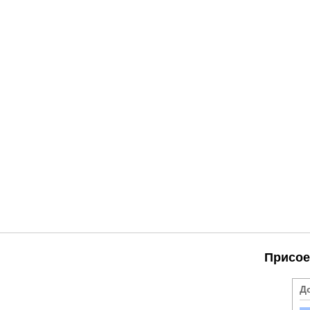
Присое
Д