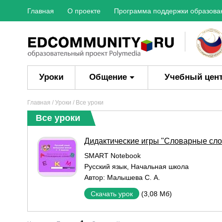
Главная
О проекте
Программа поддержки образова
Уроки
Общение
Учебный цен
Главная
/
Уроки
/ Все уроки
Все уроки
Дидактические игры "Словарные сло
SMART Notebook
Русский язык
,
Начальная школа
Автор:
Малышева С. А.
(3,08 Мб)
Скачать урок