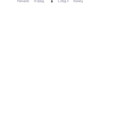
1
Начало
«Пред.
След.»
Конец