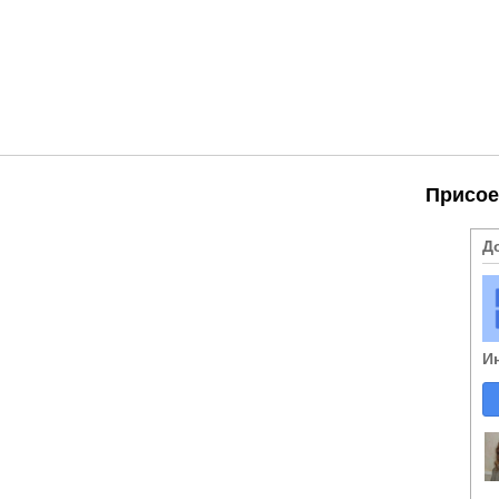
Присое
Д
И