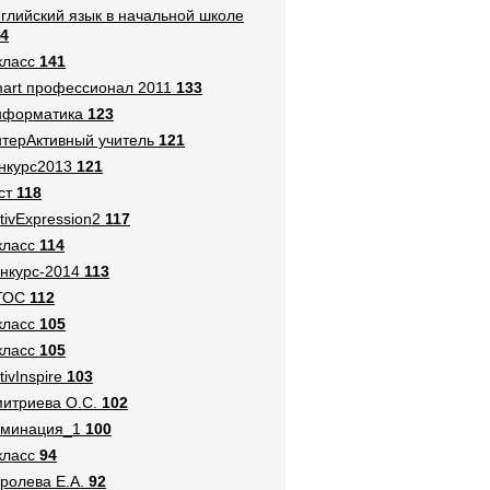
глийский язык в начальной школе
4
класс
141
art профессионал 2011
133
нформатика
123
терАктивный учитель
121
нкурс2013
121
ст
118
tivExpression2
117
класс
114
нкурс-2014
113
ГОС
112
класс
105
класс
105
tivInspire
103
итриева О.С.
102
оминация_1
100
класс
94
ролева Е.А.
92