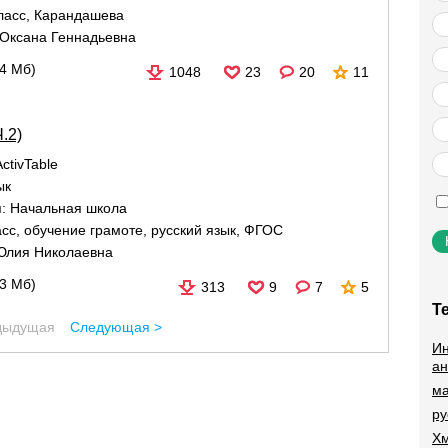
ласс
,
Карандашева
Оксана Геннадьевна
,4 Мб)
1048
23
20
11
.2)
ctivTable
ык
я:
Начальная школа
асс
,
обучение грамоте
,
русский язык
,
ФГОС
Юлия Николаевна
13 Мб)
313
9
7
5
Т
дыдущая
Следующая >
Ин
ан
ма
ру
Хм