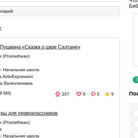
Что
Биб
нтарий.
:
С.Пушкина «Сказка о царе Салтане»
re (Promethean)
а
я:
Начальная школа
 ActivExpression
а Валентиновна
По
79 Мб)
167
9
5
9
гры для первоклассников
re (Promethean)
а
я:
Начальная школа