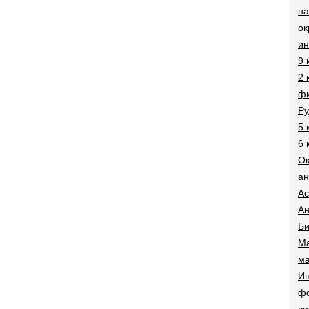
на
о
и
9 
2 
фи
Ру
5 
6 
О
ан
Ac
Ан
Би
Ма
ма
Ин
ф
си