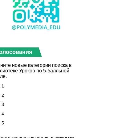
олосования
ните новые категории поиска в
лиотеке Уроков по 5-балльной
ле.
1
2
3
4
5