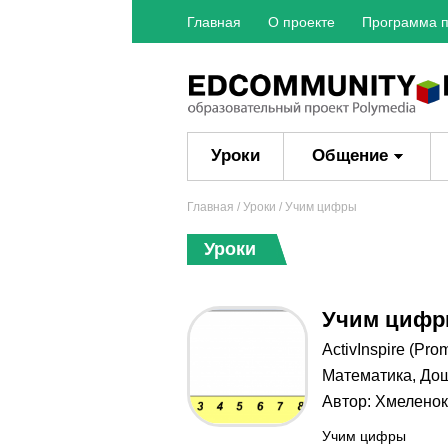
Главная
О проекте
Программа п
Уроки
Общение
Главная
/
Уроки
/ Учим цифры
Уроки
Учим циф
ActivInspire (Pro
Математика
,
Дош
Автор:
Хмеленок
Учим цифры