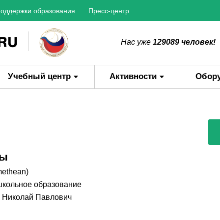
оддержки образования
Пресс-центр
Нас уже
129089 человек!
Учебный центр
Активности
Обор
ры
methean)
кольное образование
 Николай Павлович