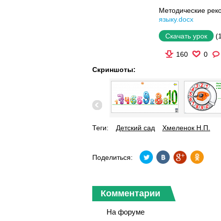
Методические рек
языку.docx
(
Скачать урок
160
0
Скриншоты:
Теги:
Детский сад
Хмеленок Н.П.
Поделиться:
Комментарии
На форуме