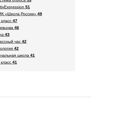
tivExpression
51
К «Школа России»
49
 класс
47
евцова
46
ра
43
ассный час
42
ология
42
чальная школа
41
 класс
41