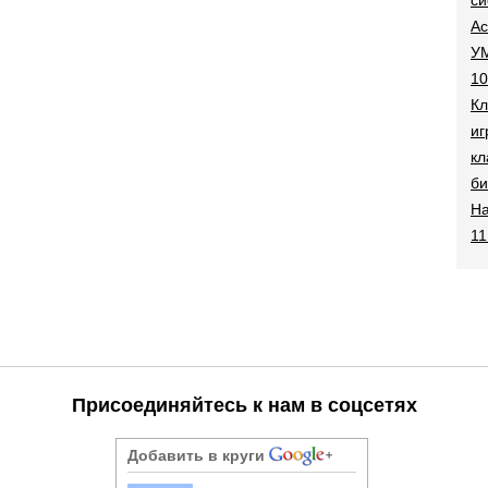
Ac
УМ
10
Кл
иг
кл
би
На
11
Присоединяйтесь к нам в соцсетях
Добавить в круги