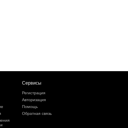
Сервисы
Регистрация
Авторизация
ие
Помощь
я
Обратная связь
шения
ии