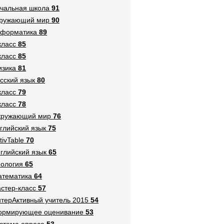
чальная школа
91
кружающий мир
90
нформатика
89
класс
85
класс
85
зика
81
сский язык
80
класс
79
класс
78
кружающий мир
76
глийский язык
75
tivTable
70
глийский язык
65
ология
65
тематика
64
стер-класс
57
терАктивный учитель 2015
54
ормирующее оценивание
53
стема опроса
53