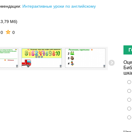
омендации:
Интерактивные уроки по английскому
13,79 Мб)
0
0
Г
Оце
Биб
шка