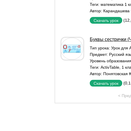
Теги:
математика 1 к
Автор:
Карандашева 
(12
Скачать урок
Буквы сестрички (Ч
Тип урока:
Урок для A
Предмет:
Русский яз
Уровень образовани
Теги:
ActivTable
,
1 кл
Автор:
Понятовская 
(0,
Скачать урок
< Пре