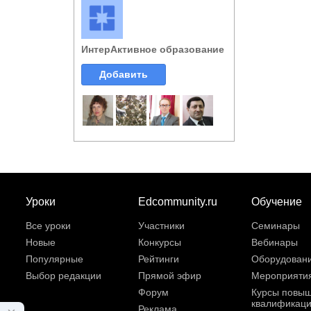
ИнтерАктивное образование
Добавить
Уроки
Edcommunity.ru
Обучение
Все уроки
Участники
Семинары
Новые
Конкурсы
Вебинары
Популярные
Рейтинги
Оборудован
Выбор редакции
Прямой эфир
Мероприяти
Форум
Курсы повы
квалификац
Реклама