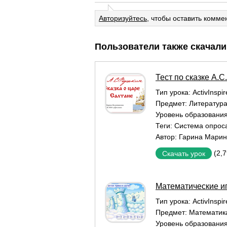
Авторизуйтесь
, чтобы оставить комме
Пользователи также скачали
Тест по сказке А.
Тип урока:
ActivInspi
Предмет:
Литератур
Уровень образовани
Теги:
Система опроса
Автор:
Гарина Марин
(2,
Скачать урок
Математические и
Тип урока:
ActivInspi
Предмет:
Математик
Уровень образовани