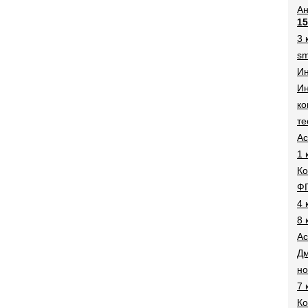
Ан
15
3 
sm
И
Ин
ко
те
Ac
1 
Ко
Ф
4 
8 
Ac
Дм
н
7 
Ко