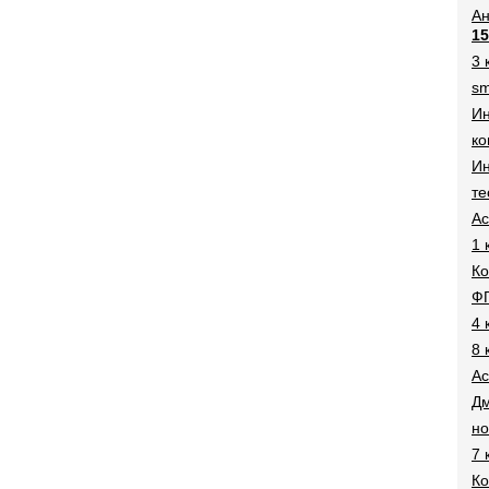
Ан
15
3 
sm
И
ко
Ин
те
Ac
1 
Ко
Ф
4 
8 
Ac
Дм
н
7 
Ко