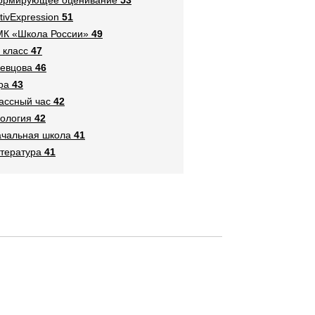
tivExpression
51
К «Школа России»
49
 класс
47
евцова
46
ра
43
ассный час
42
ология
42
чальная школа
41
тература
41