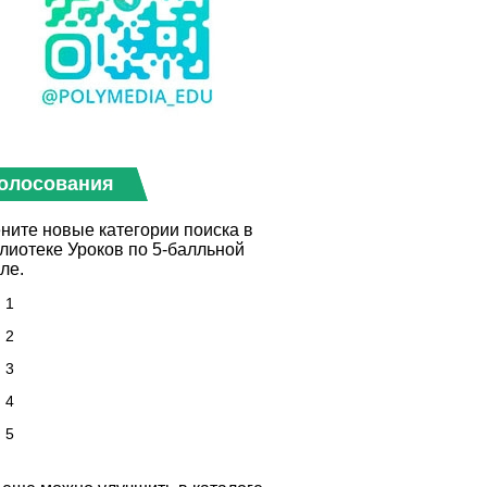
олосования
ните новые категории поиска в
лиотеке Уроков по 5-балльной
ле.
1
2
3
4
5