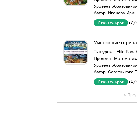
Уровень образовани
Автор:
Иванова Ирин
(7,
Скачать урок
Умножение отрица
Тип урока:
Elite Pan
Предмет:
Математик
Уровень образовани
Автор:
Советникова 
(4,
Скачать урок
< Пре