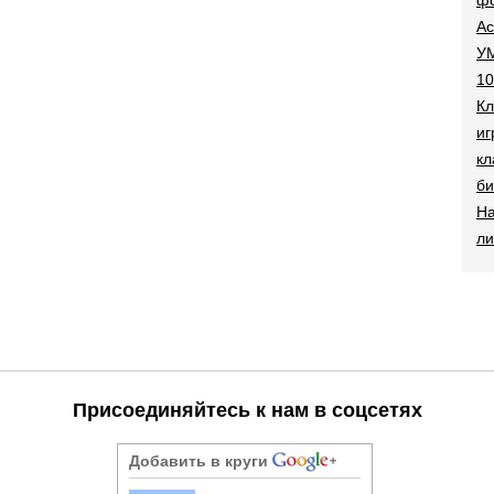
Ac
УМ
10
Кл
иг
кл
би
На
ли
Присоединяйтесь к нам в соцсетях
Добавить в круги