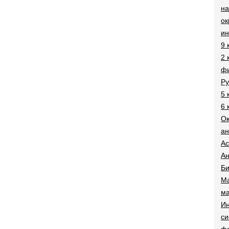
на
о
и
9 
2 
фи
Ру
5 
6 
О
ан
Ac
Ан
Би
Ма
ма
Ин
си
ф