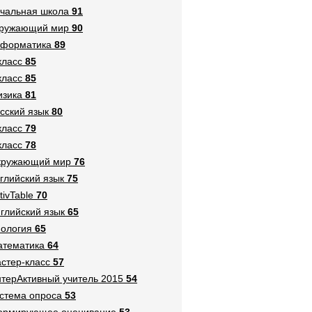
чальная школа
91
кружающий мир
90
нформатика
89
класс
85
класс
85
зика
81
сский язык
80
класс
79
класс
78
кружающий мир
76
глийский язык
75
tivTable
70
глийский язык
65
ология
65
тематика
64
стер-класс
57
терАктивный учитель 2015
54
стема опроса
53
ормирующее оценивание
53