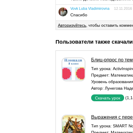
Vovk Luba Vladimirovna
12.11.2016
Спасибо
Авторизуйтесь
, чтобы оставить комме
Пользователи также скачали
Блиц-опрос по тем
Тип урока:
ActivInspi
Предмет:
Математик
Уровень образовани
Автор:
Лунегова Над
(1,
Скачать урок
Выражения с пер
Тип урока:
SMART No
Предмет:
Математик