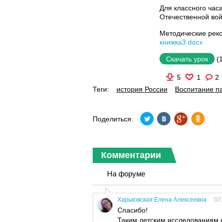
Для классного час
Отечественной во
Методические рек
книжка3.docx
(
Скачать урок
5
1
2
Теги:
история России
Воспитание па
Поделиться:
Комментарии
На форуме
Харьковская Елена Алексеевна
07
Спасибо!
Таким детским исследованиям 