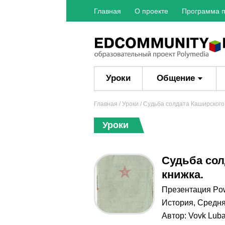
Главная
О проекте
Программа п
Уроки
Общение
Главная
/
Уроки
/ Судьба солдата Каширского
Уроки
Судьба сол
книжка.
Презентация Po
История
,
Средня
Автор:
Vovk Luba