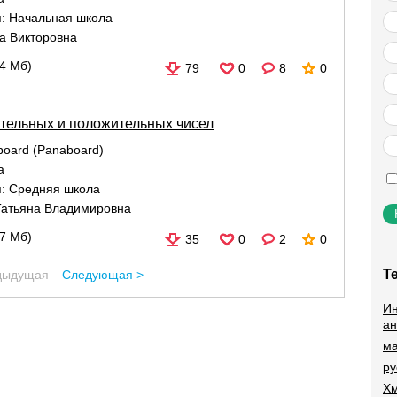
я:
Начальная школа
а Викторовна
04 Мб)
79
0
8
0
тельных и положительных чисел
aboard (Panaboard)
а
я:
Средняя школа
Татьяна Владимировна
07 Мб)
35
0
2
0
Т
дыдущая
Следующая >
Ин
ан
ма
ру
Хм