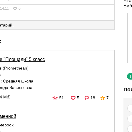
Что
Биб
 14:11
0
нтарий.
:
е "Площади" 5 класс
re (Promethean)
а
я:
Средняя школа
ежда Васильевна
По
14 Мб)
51
5
18
7
еменной
tebook
а