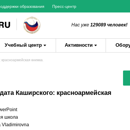
оддержки образования
Пресс-центр
Нас уже
129089 человек!
Учебный центр
Активности
Обор
: красноармейская книжка.
дата Каширского: красноармейская
werPoint
я школа
 Vladimirovna