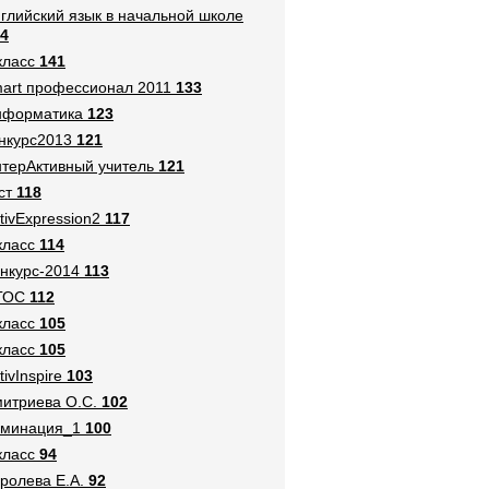
глийский язык в начальной школе
4
класс
141
art профессионал 2011
133
нформатика
123
нкурс2013
121
терАктивный учитель
121
ст
118
tivExpression2
117
класс
114
нкурс-2014
113
ГОС
112
класс
105
класс
105
tivInspire
103
итриева О.С.
102
оминация_1
100
класс
94
ролева Е.А.
92