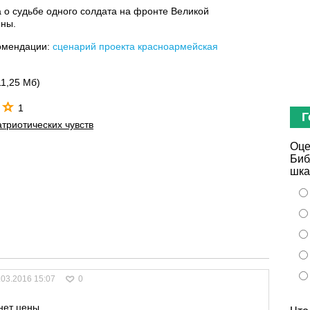
а о судьбе одного солдата на фронте Великой
йны.
омендации:
сценарий проекта красноармейская
11,25 Мб)
1
Г
триотических чувств
Оце
Биб
шка
.03.2016 15:07
0
нет цены.