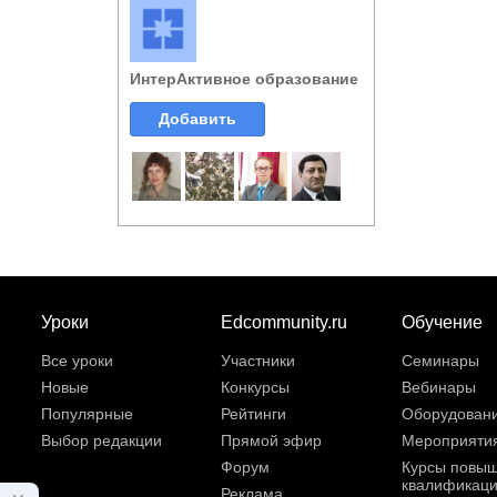
ИнтерАктивное образование
Добавить
Уроки
Edcommunity.ru
Обучение
Все уроки
Участники
Семинары
Новые
Конкурсы
Вебинары
Популярные
Рейтинги
Оборудован
Выбор редакции
Прямой эфир
Мероприяти
Форум
Курсы повы
квалификац
Реклама