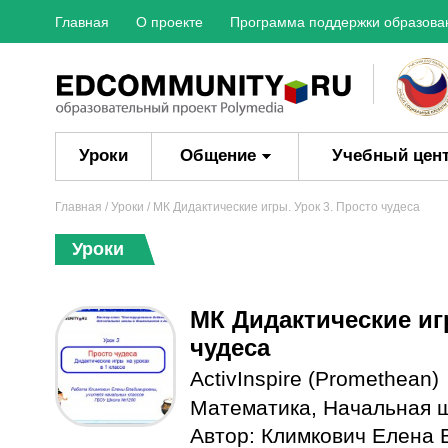
Главная
О проекте
Программа поддержки образова
Уроки
Общение
Учебный цен
Главная
/
Уроки
/ МК Дидактические игры. Урок 3. Просто чудеса
Уроки
МК Дидактические иг
чудеса
ActivInspire (Promethean)
Математика
,
Начальная 
Автор:
Климкович Елена 