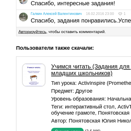
Спасибо, интересные задания!
Галкин Алексей Валентинович
16.02.2016 23:00
1
Спасибо, задания понравились.Успе
Авторизуйтесь
, чтобы оставить комментарий.
Пользователи также скачали:
Учимся читать (Задания для
младших школьников)
Тип урока:
ActivInspire (Prometh
Предмет:
Другое
Уровень образования:
Начальна
Теги:
интерактивный стол
,
Activ
обучение грамоте
,
Понятовская
Автор:
Понятовская Юлия Нико