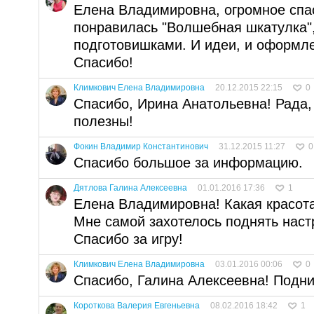
Елена Владимировна, огромное спас
понравилась "Волшебная шкатулка",
подготовишками. И идеи, и оформле
Спасибо!
Климкович Елена Владимировна
20.12.2015 22:15
0
Спасибо, Ирина Анатольевна! Рада,
полезны!
Фокин Владимир Константинович
31.12.2015 11:27
0
Спасибо большое за информацию.
Дятлова Галина Алексеевна
01.01.2016 17:36
1
Елена Владимировна! Какая красота
Мне самой захотелось поднять наст
Спасибо за игру!
Климкович Елена Владимировна
03.01.2016 00:06
0
Спасибо, Галина Алексеевна! Подни
Короткова Валерия Евгеньевна
08.02.2016 18:42
1