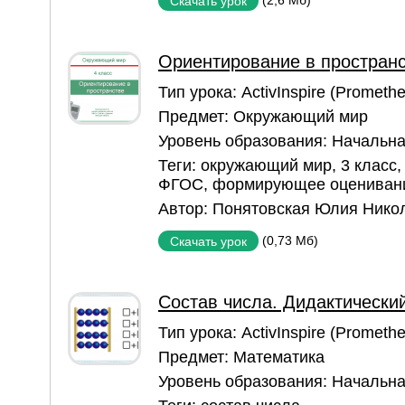
(2,6 Мб)
Скачать урок
Ориентирование в пространс
Тип урока:
ActivInspire (Prometh
Предмет:
Окружающий мир
Уровень образования:
Начальна
Теги:
окружающий мир
,
3 класс
ФГОС
,
формирующее оцениван
Автор:
Понятовская Юлия Нико
(0,73 Мб)
Скачать урок
Состав числа. Дидактически
Тип урока:
ActivInspire (Prometh
Предмет:
Математика
Уровень образования:
Начальна