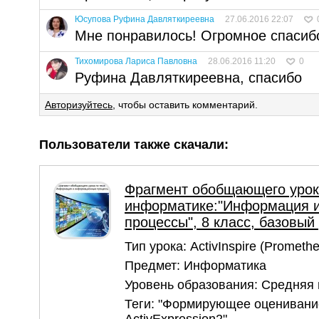
Юсупова Руфина Давляткиреевна
27.06.2016 22:07
Мне понравилось! Огромное спасибо
Тихомирова Лариса Павловна
28.06.2016 11:20
0
Руфина Давляткиреевна, спасибо
Авторизуйтесь
, чтобы оставить комментарий.
Пользователи также скачали:
Фрагмент обобщающего урок
информатике:"Информация 
процессы", 8 класс, базовый
Тип урока:
ActivInspire (Prometh
Предмет:
Информатика
Уровень образования:
Средняя
Теги:
"Формирующее оценивани
ActivExpression2"