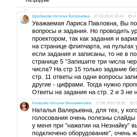
На форуме
Щербакова Наталья Валерьевна
27.06.2016 18:44
0
Уважаемая Лариса Павловна, Вы п
вопросы и задания. Но проводить у
проектором, так как задания и вар
на странице флипчарта, на пультах 
если задания и записаны, то не в п
странице 5 "Запишите три числа чер
числа? На стр 15 только задание бе
стр. 11 ответы на одни вопросы за
другие - цифрами. Тогда нужно проп
Ответы на задания на стр. 2 и 3 не 
Клевцова Наталья Вениаминовна
27.06.2016 19:32
Наталья Валерьевна, для тех, у ког
голосования очень полезны слайды
у меня при "нажатии на Незнайку" 
подключено оборудование", очень ж