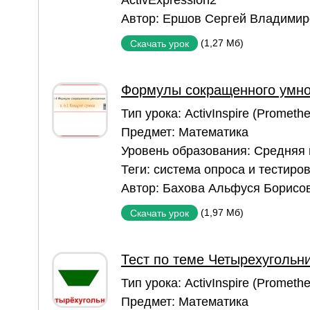
Автор:
Ершов Сергей Владимир
(1,27 Мб)
Скачать урок
Формулы сокращенного умно
Тип урока:
ActivInspire (Prometh
Предмет:
Математика
Уровень образования:
Средняя
Теги:
система опроса и тестиров
Автор:
Бахова Альфуся Борисо
(1,97 Мб)
Скачать урок
Тест по теме Четырехугольн
Тип урока:
ActivInspire (Prometh
Предмет:
Математика