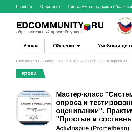
Главная
О проекте
Программа поддержки образова
Уроки
Общение
Учебный цен
Главная
/
Уроки
/ Мастер-класс "Системы электронного опроса и те
Уроки
Мастер-класс "Систе
опроса и тестирова
оценивании". Практич
"Простые и составны
ActivInspire (Promethean)