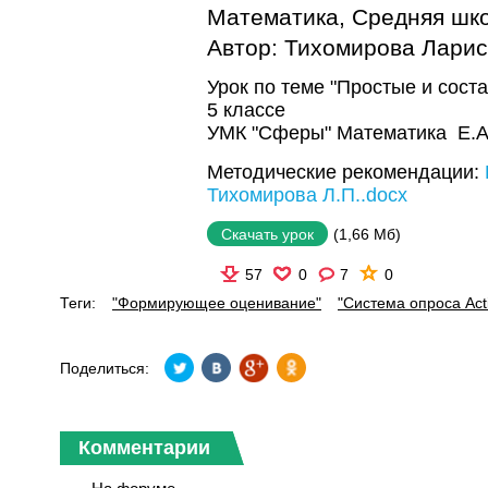
Математика
,
Средняя шк
Автор:
Тихомирова Ларис
Урок по теме "Простые и сост
5 классе
УМК "Сферы" Математика Е.А
Методические рекомендации:
Тихомирова Л.П..docx
(1,66 Мб)
Скачать урок
57
0
7
0
Теги:
"Формирующее оценивание"
"Система опроса Act
Поделиться:
Комментарии