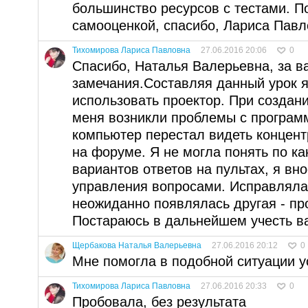
большинство ресурсов с тестами. П
самооценкой, спасибо, Лариса Павл
Тихомирова Лариса Павловна
27.06.2016 20:06
0
Спасибо, Наталья Валерьевна, за в
замечания.Составляя данный урок 
использовать проектор. При создани
меня возникли проблемы с программ
компьютер перестал видеть концент
на форуме. Я не могла понять по ка
вариантов ответов на пультах, я вно
управления вопросами. Исправляла
неожиданно появлялась другая - про
Постараюсь в дальнейшем учесть в
Щербакова Наталья Валерьевна
27.06.2016 20:12
0
Мне помогла в подобной ситуации у
Тихомирова Лариса Павловна
27.06.2016 20:33
0
Пробовала, без результата