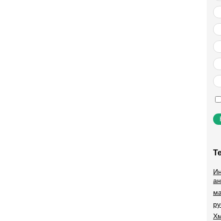
Т
Ин
ан
ма
ру
Хм