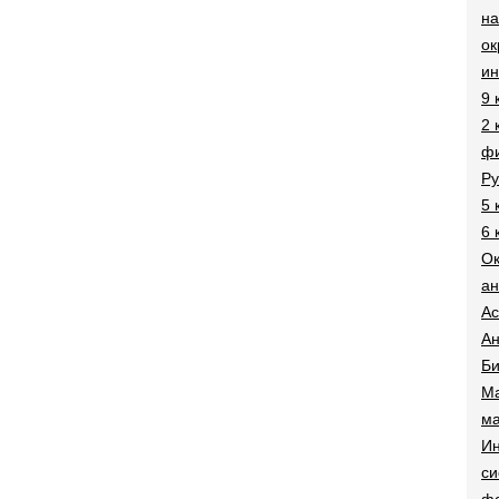
на
о
и
9 
2 
фи
Ру
5 
6 
О
ан
Ac
Ан
Би
Ма
ма
Ин
си
ф