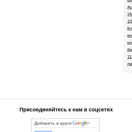
Ac
УМ
10
Кл
иг
кл
би
11
ли
Присоединяйтесь к нам в соцсетях
Добавить в круги