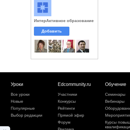
ИнтерАктивное образование
Добавить
Уроки
Edcommunity.ru
Обучение
Все уроки
Участники
Семинары
Новые
Конкурсы
Вебинары
Популярные
Рейтинги
Оборудован
Выбор редакции
Прямой эфир
Мероприяти
Форум
Курсы повы
квалификац
Реклама