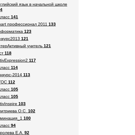
глийский язык в начальной школе
4
класс
141
art профессионал 2011
133
нформатика
123
нкурс2013
121
терАктивный учитель
121
ст
118
tivExpression2
117
класс
114
нкурс-2014
113
ГОС
112
класс
105
класс
105
tivInspire
103
итриева О.С.
102
оминация_1
100
класс
94
ролева Е.А.
92