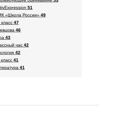
tivExpression
51
К «Школа России»
49
 класс
47
евцова
46
ра
43
ассный час
42
ология
42
 класс
41
тература
41