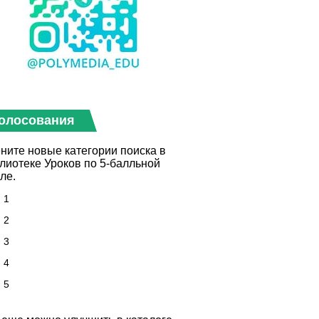
олосования
ните новые категории поиска в
лиотеке Уроков по 5-балльной
ле.
1
2
3
4
5