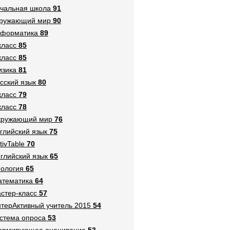
чальная школа
91
кружающий мир
90
нформатика
89
класс
85
класс
85
зика
81
сский язык
80
класс
79
класс
78
кружающий мир
76
глийский язык
75
tivTable
70
глийский язык
65
ология
65
тематика
64
стер-класс
57
терАктивный учитель 2015
54
стема опроса
53
ормирующее оценивание
53