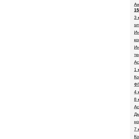
Ан
15
3 
sm
И
ко
Ин
те
Ac
1 
Ко
Ф
4 
8 
Ac
Дм
н
7 
Ко