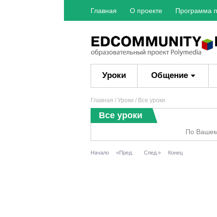
Главная
О проекте
Программа п
Уроки
Общение
Главная
/
Уроки
/ Все уроки
Все уроки
По Вашем
Начало
«Пред.
След.»
Конец