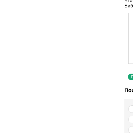
Что
Биб
По