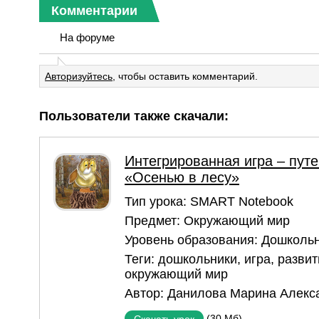
Комментарии
На форуме
Авторизуйтесь
, чтобы оставить комментарий.
Пользователи также скачали:
Интегрированная игра – пут
«Осенью в лесу»
Тип урока:
SMART Notebook
Предмет:
Окружающий мир
Уровень образования:
Дошкольн
Теги:
дошкольники
,
игра
,
развит
окружающий мир
Автор:
Данилова Марина Алекс
(30 Мб)
Скачать урок