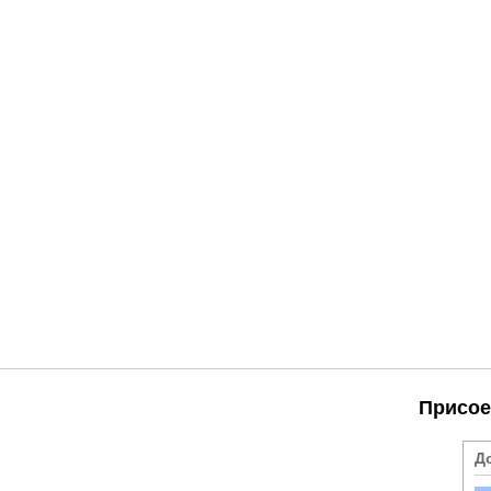
Присое
Д