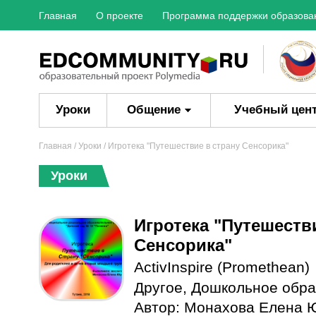
Главная
О проекте
Программа поддержки образова
Уроки
Общение
Учебный цен
Главная
/
Уроки
/ Игротека "Путешествие в страну Сенсорика"
Уроки
Игротека "Путешеств
Сенсорика"
ActivInspire (Promethean)
Другое
,
Дошкольное обра
Автор:
Монахова Елена 