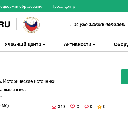
оддержки образования
Пресс-центр
Нас уже
129089 человек!
Учебный центр
Активности
Обор
. Исторические источники.
чальная школа
Ф.
9 Мб)
340
0
0
0