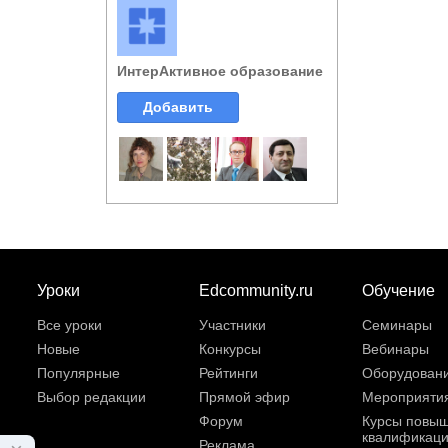
ИнтерАктивное образование
Добавить
Уроки
Edcommunity.ru
Обучение
Все уроки
Участники
Семинары
Новые
Конкурсы
Вебинары
Популярные
Рейтинги
Оборудован
Выбор редакции
Прямой эфир
Мероприяти
Форум
Курсы повы
квалификац
Реклама