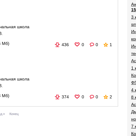
Ан
15
3 
sm
чальная школа
И
В.
ко
6 Мб)
436
0
0
1
Ин
те
Ac
1 
Ко
чальная школа
Ф
В.
4 
3 Мб)
374
0
0
2
8 
Ac
Дм
д.»
Конец
н
7 
Ко