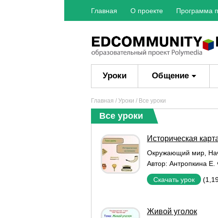
Главная
О проекте
Программа п
Уроки
Общение
Главная
/
Уроки
/ Все уроки
Все уроки
Историческая карта
Окружающий мир
,
На
Автор:
Антропкина Е. 
(1,1
Скачать урок
Живой уголок