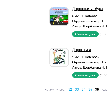
Дорожная азбука
SMART Notebook
Окружающий мир
,
На
Автор:
Щербакова Н. 
(7,0
Скачать урок
Дорога и я
SMART Notebook
Окружающий мир
,
На
Автор:
Щербакова Н. 
(7,0
Скачать урок
32
33
34
35
36
Начало
«Пред.
Сле