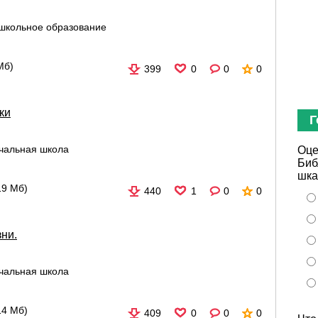
школьное образование
Мб)
399
0
0
0
ки
Г
чальная школа
Оце
Биб
шка
19 Мб)
440
1
0
0
зни.
чальная школа
14 Мб)
409
0
0
0