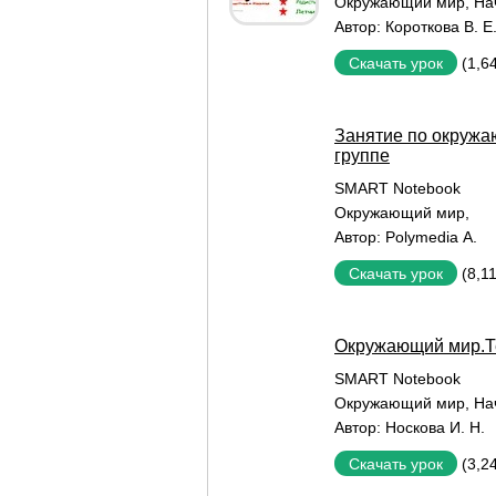
Окружающий мир
,
На
Автор:
Короткова В. Е
(1,6
Скачать урок
Занятие по окружа
группе
SMART Notebook
Окружающий мир
,
Автор:
Polymedia А.
(8,1
Скачать урок
Окружающий мир.Те
SMART Notebook
Окружающий мир
,
На
Автор:
Носкова И. Н.
(3,2
Скачать урок