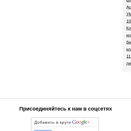
Ac
УМ
10
Кл
иг
би
кл
11
ли
Присоединяйтесь к нам в соцсетях
Добавить в круги