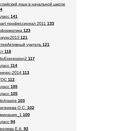
глийский язык в начальной школе
4
класс
141
art профессионал 2011
133
нформатика
123
нкурс2013
121
терАктивный учитель
121
ст
118
tivExpression2
117
класс
114
нкурс-2014
113
ГОС
112
класс
105
класс
105
tivInspire
103
итриева О.С.
102
оминация_1
100
класс
94
ролева Е.А.
92