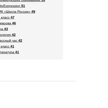
tivExpression
51
К «Школа России»
49
 класс
47
евцова
46
ра
43
ология
42
ассный час
42
 класс
41
тература
41