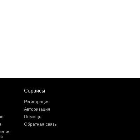
Сервисы
Регистрация
Авторизация
ие
Помощь
я
Обратная связь
шения
ии