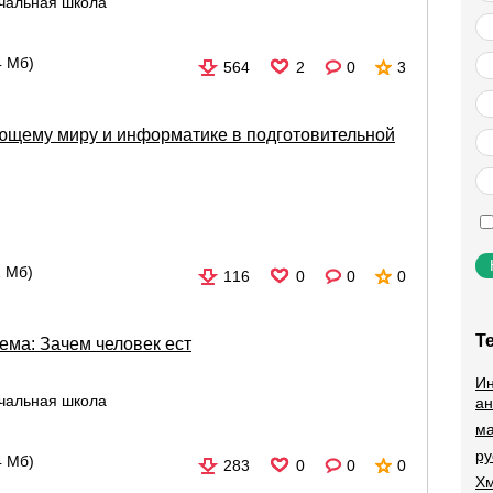
чальная школа
.
4 Мб)
564
2
0
3
ющему миру и информатике в подготовительной
1 Мб)
116
0
0
0
Т
ма: Зачем человек ест
Ин
чальная школа
ан
ма
ру
4 Мб)
283
0
0
0
Хм