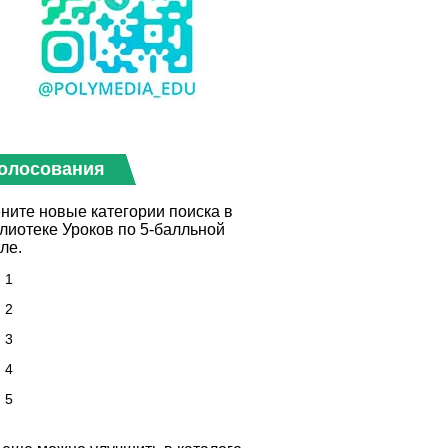
олосования
ните новые категории поиска в
лиотеке Уроков по 5-балльной
ле.
1
2
3
4
5