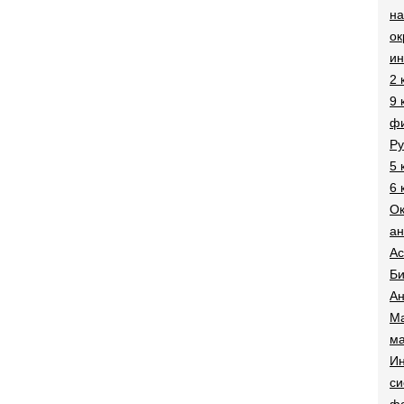
на
о
и
2 
9 
фи
Ру
5 
6 
О
ан
Ac
Би
Ан
Ма
ма
Ин
си
ф