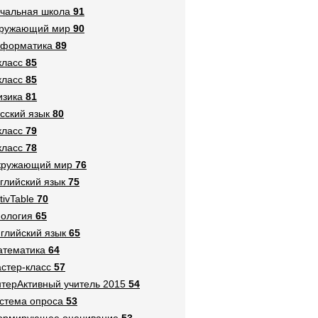
чальная школа
91
кружающий мир
90
нформатика
89
класс
85
класс
85
зика
81
сский язык
80
класс
79
класс
78
кружающий мир
76
глийский язык
75
tivTable
70
ология
65
глийский язык
65
тематика
64
стер-класс
57
терАктивный учитель 2015
54
стема опроса
53
ормирующее оценивание
53