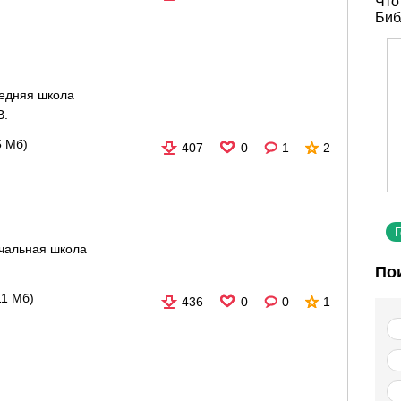
Что
Биб
едняя школа
В.
5 Мб)
407
0
1
2
чальная школа
.
По
11 Мб)
436
0
0
1