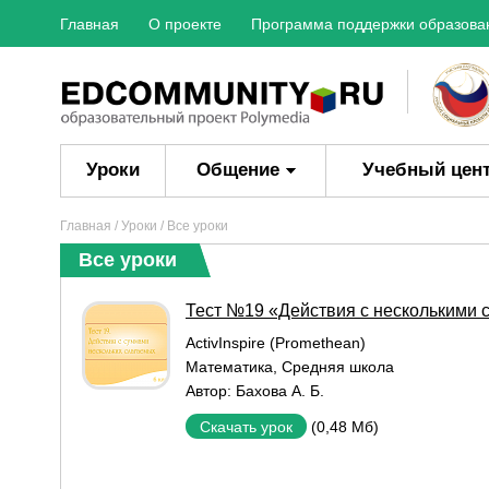
Главная
О проекте
Программа поддержки образова
Уроки
Общение
Учебный цен
Главная
/
Уроки
/ Все уроки
Все уроки
Тест №19 «Действия с несколькими
ActivInspire (Promethean)
Математика
,
Средняя школа
Автор:
Бахова А. Б.
(0,48 Мб)
Скачать урок