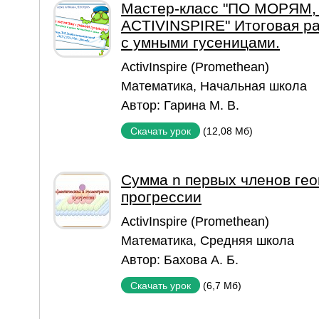
Мастер-класс "ПО МОРЯМ
ACTIVINSPIRE" Итоговая р
с умными гусеницами.
ActivInspire (Promethean)
Математика
,
Начальная школа
Автор:
Гарина М. В.
(12,08 Мб)
Скачать урок
Сумма n первых членов ге
прогрессии
ActivInspire (Promethean)
Математика
,
Средняя школа
Автор:
Бахова А. Б.
(6,7 Мб)
Скачать урок