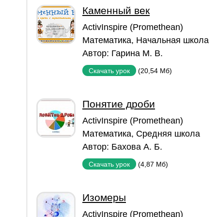
Каменный век
ActivInspire (Promethean)
Математика
,
Начальная школа
Автор:
Гарина М. В.
(20,54 Мб)
Скачать урок
Понятие дроби
ActivInspire (Promethean)
Математика
,
Средняя школа
Автор:
Бахова А. Б.
(4,87 Мб)
Скачать урок
Изомеры
ActivInspire (Promethean)