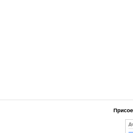
Присое
Д