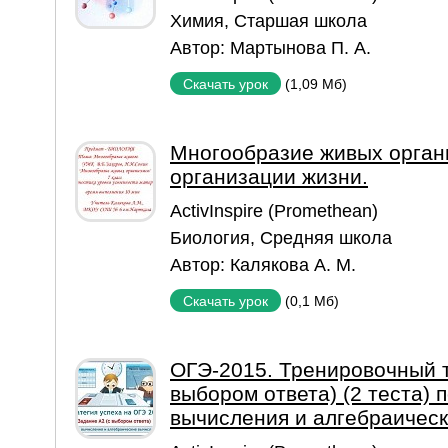
Химия
,
Старшая школа
Автор:
Мартынова П. А.
(1,09 Мб)
Скачать урок
Многообразие живых орган
организации жизни.
ActivInspire (Promethean)
Биология
,
Средняя школа
Автор:
Калякова А. М.
(0,1 Мб)
Скачать урок
ОГЭ-2015. Тренировочный т
выбором ответа) (2 теста) 
вычисления и алгебраичес