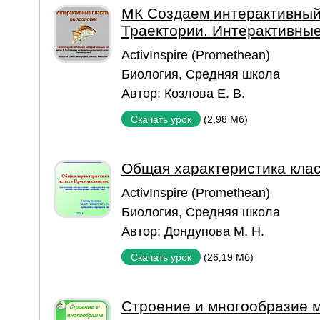
МК Создаем интерактивный 
Траектории. Интерактивные
ActivInspire (Promethean)
Биология
,
Средняя школа
Автор:
Козлова Е. В.
(2,98 Мб)
Скачать урок
Общая характеристика кла
ActivInspire (Promethean)
Биология
,
Средняя школа
Автор:
Дондупова М. Н.
(26,19 Мб)
Скачать урок
Строение и многообразие 