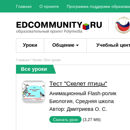
Главная
О проекте
Программа поддержки образова
Уроки
Общение
Учебный цен
Главная
/
Уроки
/ Все уроки
Все уроки
Тест "Скелет птицы"
Aнимационный Flash-ролик
Биология
,
Средняя школа
Автор:
Дмитриева О. С.
(3,27 Мб)
Скачать урок