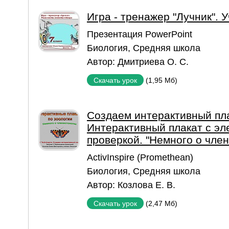
Игра - тренажер "Лучник". 
Презентация PowerPoint
Биология
,
Средняя школа
Автор:
Дмитриева О. С.
(1,95 Мб)
Скачать урок
Создаем интерактивный пла
Интерактивный плакат с эл
проверкой. "Немного о чле
ActivInspire (Promethean)
Биология
,
Средняя школа
Автор:
Козлова Е. В.
(2,47 Мб)
Скачать урок