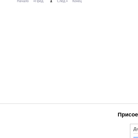
1
Начало
«Пред.
След.»
Конец
Присое
Д