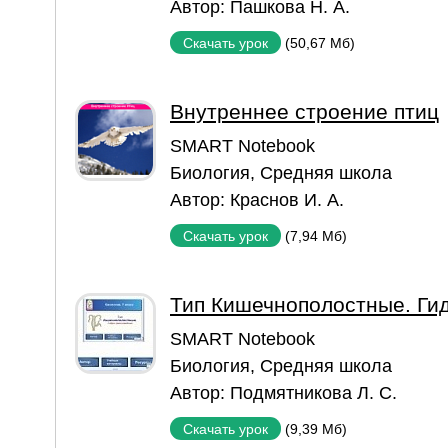
Автор:
Пашкова Н. А.
(50,67 Мб)
Скачать урок
Внутреннее строение птиц
SMART Notebook
Биология
,
Средняя школа
Автор:
Краснов И. А.
(7,94 Мб)
Скачать урок
Тип Кишечнополостные. Ги
SMART Notebook
Биология
,
Средняя школа
Автор:
Подмятникова Л. С.
(9,39 Мб)
Скачать урок