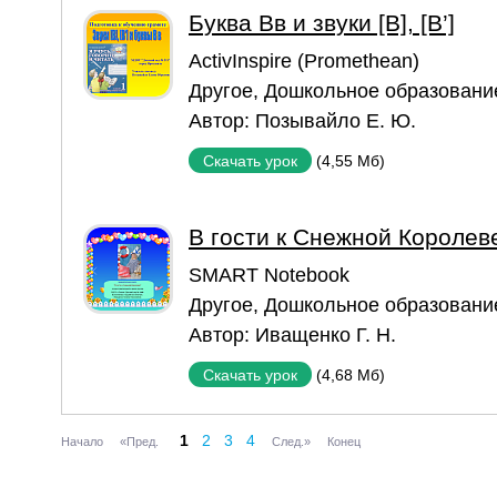
Буква Вв и звуки [В], [В’]
ActivInspire (Promethean)
Другое
,
Дошкольное образовани
Автор:
Позывайло Е. Ю.
(4,55 Мб)
Скачать урок
В гости к Снежной Королев
SMART Notebook
Другое
,
Дошкольное образовани
Автор:
Иващенко Г. Н.
(4,68 Мб)
Скачать урок
1
2
3
4
Начало
«Пред.
След.»
Конец