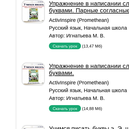
Упражнение в написании с
буквами. Парные согласные
ActivInspire (Promethean)
Русский язык
,
Начальная школа
Автор:
Игнатьева М. В.
(13,47 Мб)
Скачать урок
Упражнение в написании с
буквами.
ActivInspire (Promethean)
Русский язык
,
Начальная школа
Автор:
Игнатьева М. В.
(14,88 Мб)
Скачать урок
Учимся писать буквы э, Э, щ