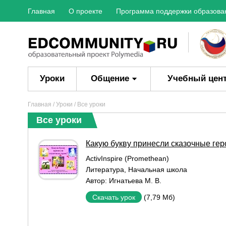
Главная
О проекте
Программа поддержки образова
Уроки
Общение
Учебный цен
Главная
/
Уроки
/ Все уроки
Все уроки
Какую букву принесли сказочные гер
ActivInspire (Promethean)
Литература
,
Начальная школа
Автор:
Игнатьева М. В.
(7,79 Мб)
Скачать урок