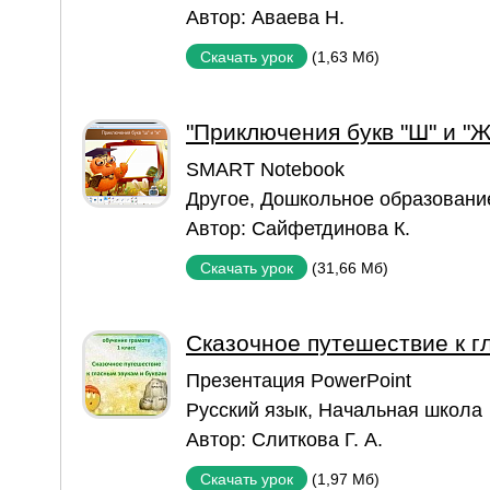
Автор:
Аваева Н.
(1,63 Мб)
Скачать урок
"Приключения букв "Ш" и "Ж
SMART Notebook
Другое
,
Дошкольное образовани
Автор:
Сайфетдинова К.
(31,66 Мб)
Скачать урок
Сказочное путешествие к г
Презентация PowerPoint
Русский язык
,
Начальная школа
Автор:
Слиткова Г. А.
(1,97 Мб)
Скачать урок