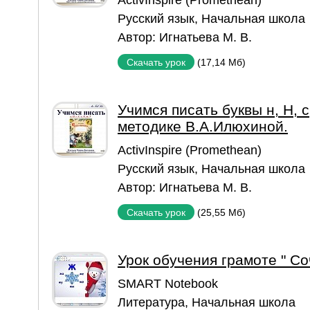
ActivInspire (Promethean)
Русский язык
,
Начальная школа
Автор:
Игнатьева М. В.
(17,14 Мб)
Скачать урок
Учимся писать буквы н, Н, с, 
методике В.А.Илюхиной.
ActivInspire (Promethean)
Русский язык
,
Начальная школа
Автор:
Игнатьева М. В.
(25,55 Мб)
Скачать урок
Урок обучения грамоте " С
SMART Notebook
Литература
,
Начальная школа