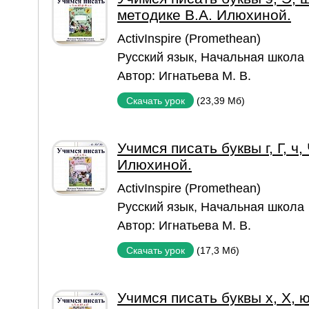
методике В.А. Илюхиной.
ActivInspire (Promethean)
Русский язык
,
Начальная школа
Автор:
Игнатьева М. В.
(23,39 Мб)
Скачать урок
Учимся писать буквы г, Г, ч,
Илюхиной.
ActivInspire (Promethean)
Русский язык
,
Начальная школа
Автор:
Игнатьева М. В.
(17,3 Мб)
Скачать урок
Учимся писать буквы х, Х, ю