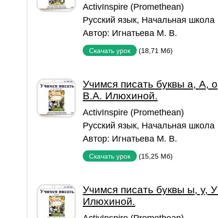
ActivInspire (Promethean)
Русский язык
,
Начальная школа
Автор:
Игнатьева М. В.
(18,71 Мб)
Скачать урок
Учимся писать буквы а, А, о
В.А. Илюхиной.
ActivInspire (Promethean)
Русский язык
,
Начальная школа
Автор:
Игнатьева М. В.
(15,25 Мб)
Скачать урок
Учимся писать буквы ы, у, У
Илюхиной.