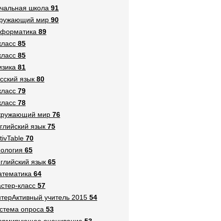
чальная школа
91
кружающий мир
90
нформатика
89
класс
85
класс
85
зика
81
сский язык
80
класс
79
класс
78
кружающий мир
76
глийский язык
75
tivTable
70
ология
65
глийский язык
65
тематика
64
стер-класс
57
терАктивный учитель 2015
54
стема опроса
53
ормирующее оценивание
53