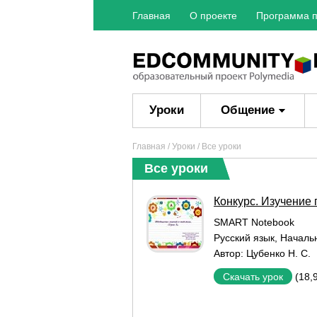
Главная
О проекте
Программа п
Уроки
Общение
Главная
/
Уроки
/ Все уроки
Все уроки
Конкурс. Изучение
SMART Notebook
Русский язык
,
Началь
Автор:
Цубенко Н. С.
(18,
Скачать урок