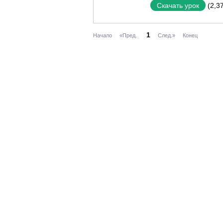
(2,3
Скачать урок
1
Начало
«Пред.
След.»
Конец