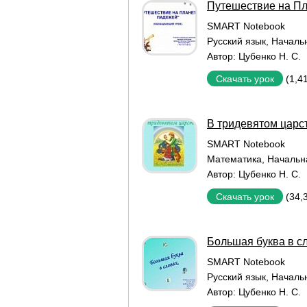
Путешествие на П
SMART Notebook
Русский язык
,
Началь
Автор:
Цубенко Н. С.
(1,4
Скачать урок
В тридевятом царс
SMART Notebook
Математика
,
Начальн
Автор:
Цубенко Н. С.
(34,
Скачать урок
Большая буква в с
SMART Notebook
Русский язык
,
Началь
Автор:
Цубенко Н. С.