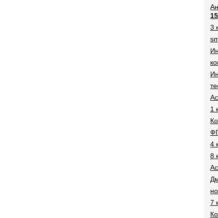
Ан
15
3 
sm
И
ко
Ин
те
Ac
1 
Ко
Ф
4 
8 
Ac
Дм
н
7 
Ко