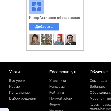
ИнтерАктивное образование
Добавить
Уроки
Edcommunity.ru
Обучение
Все уроки
Участники
Семинары
Новые
Конкурсы
Вебинары
Популярные
Рейтинги
Оборудован
Выбор редакции
Прямой эфир
Мероприяти
Форум
Курсы повы
квалификац
Реклама