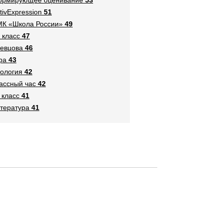
tivExpression
51
К «Школа России»
49
 класс
47
евцова
46
ра
43
ология
42
ассный час
42
 класс
41
тература
41