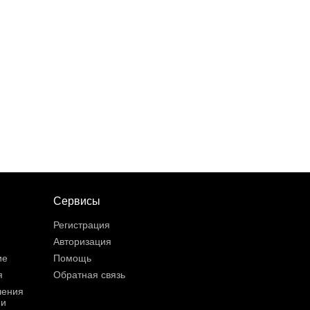
Сервисы
Регистрация
Авторизация
ие
Помощь
я
Обратная связь
шения
ии