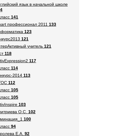
глийский язык в начальной школе
4
класс
141
art профессионал 2011
133
нформатика
123
нкурс2013
121
терАктивный учитель
121
ст
118
tivExpression2
117
класс
114
нкурс-2014
113
ГОС
112
класс
105
класс
105
tivInspire
103
итриева О.С.
102
оминация_1
100
класс
94
ролева Е.А.
92