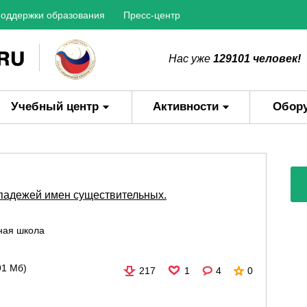
оддержки образования
Пресс-центр
Нас уже
129101 человек!
Учебный центр
Активности
Обор
 падежей имен существительных.
ная школа
91 Мб)
217
1
4
0