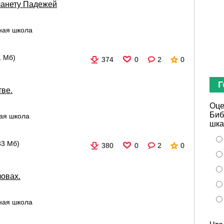
ланету Падежей
ная школа
1 Мб)
374
0
2
0
Г
тве.
Оце
Биб
ая школа
шка
33 Мб)
380
0
2
0
ловах.
ная школа