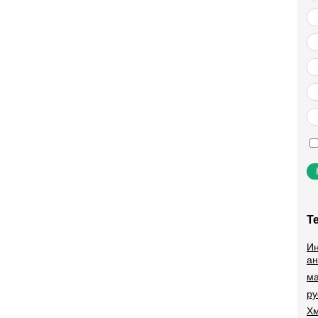
Т
Ин
ан
ма
ру
Хм