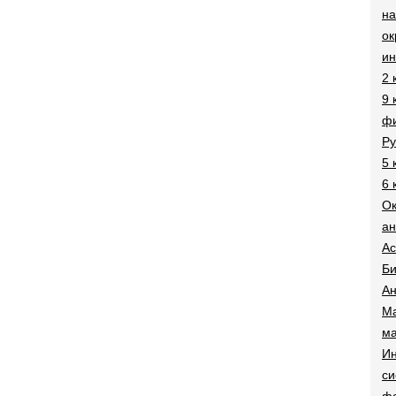
на
о
и
2 
9 
фи
Ру
5 
6 
О
ан
Ac
Би
Ан
Ма
ма
Ин
си
ф