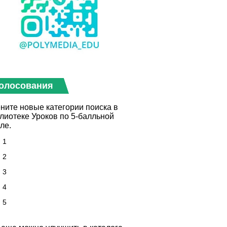
олосования
ните новые категории поиска в
лиотеке Уроков по 5-балльной
ле.
1
2
3
4
5