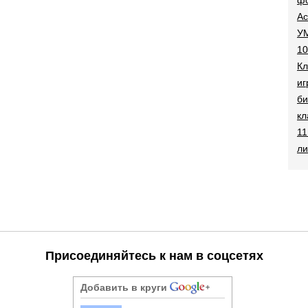
Ac
УМ
10
Кл
иг
би
кл
11
ли
Присоединяйтесь к нам в соцсетях
Добавить в круги