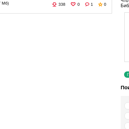
Что
7 Мб)
338
0
1
0
Биб
По