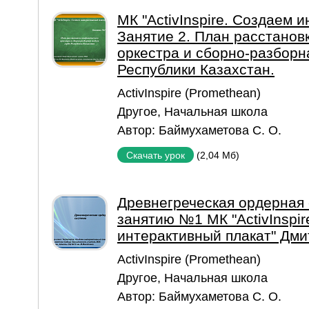
МК "ActivInspire. Создаем 
Занятие 2. План расстанов
оркестра и сборно-разборн
Республики Казахстан.
ActivInspire (Promethean)
Другое
,
Начальная школа
Автор:
Баймухаметова С. О.
(2,04 Мб)
Скачать урок
Древнегреческая ордерная 
занятию №1 МК "ActivInspir
интерактивный плакат" Дми
ActivInspire (Promethean)
Другое
,
Начальная школа
Автор:
Баймухаметова С. О.