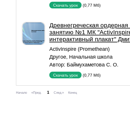
(0,77 Мб)
Скачать урок
Древнегреческая ордерная 
занятию №1 МК "ActivInspir
интерактивный плакат" Дми
ActivInspire (Promethean)
Другое
,
Начальная школа
Автор:
Баймухаметова С. О.
(0,77 Мб)
Скачать урок
1
Начало
«Пред.
След.»
Конец