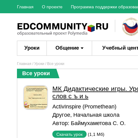
Главная
О проекте
Программа поддержки образова
Уроки
Общение
Учебный цен
Главная
/
Уроки
/ Все уроки
Все уроки
МК Дидактические игры. Ур
слов с ъ и ь
ActivInspire (Promethean)
Другое
,
Начальная школа
Автор:
Баймухаметова С. О.
(1,1 Мб)
Скачать урок