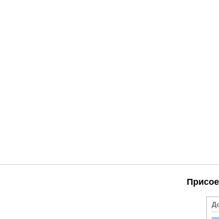
Присое
Д