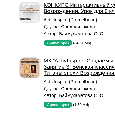
КОНКУРС Интерактивный уч
Возрождения. Урок для 8 кл
ActivInspire (Promethean)
Другое
,
Средняя школа
Автор:
Баймухаметова С. О.
(84,81 Мб)
Скачать урок
МК "ActivInspire. Создаем 
Занятие 3. Венская класси
Титаны эпохи Возрождения
ActivInspire (Promethean)
Другое
,
Средняя школа
Автор:
Баймухаметова С. О.
(1,59 Мб)
Скачать урок