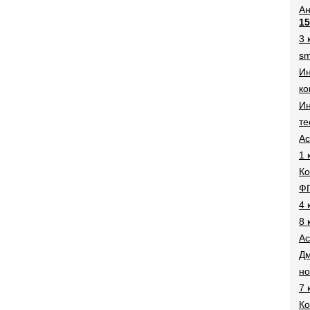
Ан
15
3 
sm
И
ко
Ин
те
Ac
1 
Ко
Ф
4 
8 
Ac
Дм
н
7 
Ко