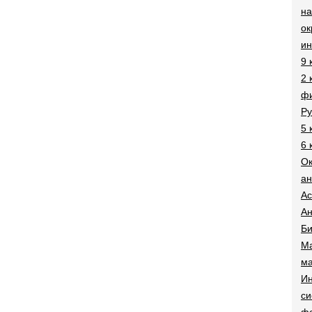
на
о
и
9 
2 
фи
Ру
5 
6 
О
ан
Ac
Ан
Би
Ма
ма
Ин
си
ф