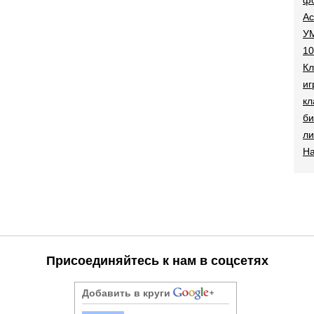
Ac
УМ
10
Кл
иг
кл
би
ли
На
Присоединяйтесь к нам в соцсетях
Добавить в круги