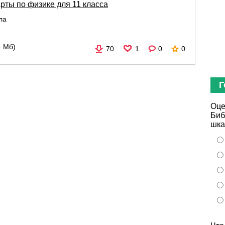
рты по физике для 11 класса
ла
4 Мб)
70
1
0
0
Г
Оце
Биб
шка