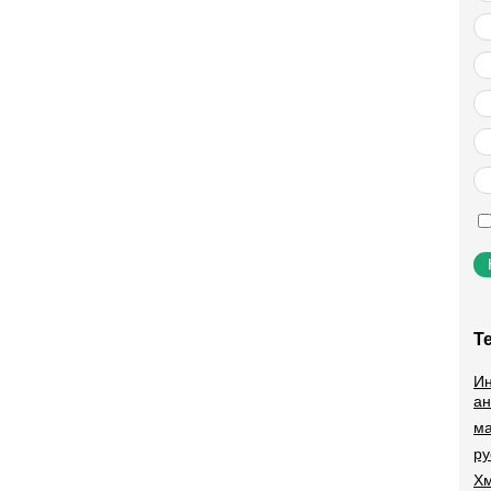
Т
Ин
ан
ма
ру
Хм