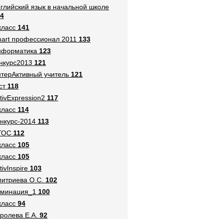
глийский язык в начальной школе
4
класс
141
art профессионал 2011
133
нформатика
123
нкурс2013
121
терАктивный учитель
121
ст
118
tivExpression2
117
класс
114
нкурс-2014
113
ГОС
112
класс
105
класс
105
tivInspire
103
итриева О.С.
102
оминация_1
100
класс
94
ролева Е.А.
92