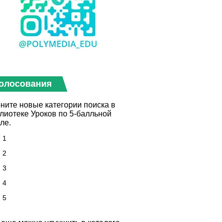
олосования
ните новые категории поиска в
лиотеке Уроков по 5-балльной
ле.
1
2
3
4
5