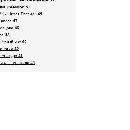
tivExpression
51
К «Школа России»
49
 класс
47
евцова
46
ра
43
ассный час
42
ология
42
тература
41
чальная школа
41