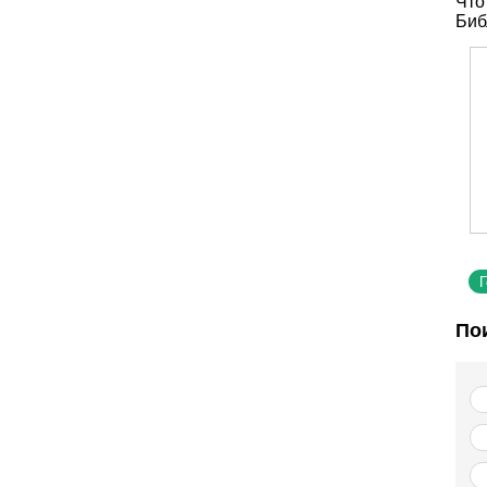
Что
Биб
По