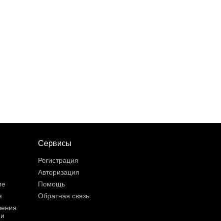
Сервисы
Регистрация
Авторизация
ие
Помощь
я
Обратная связь
шения
ии