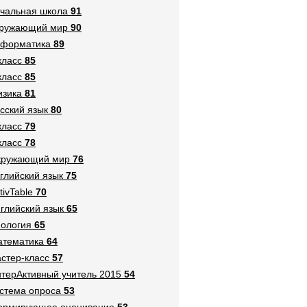
чальная школа
91
кружающий мир
90
нформатика
89
класс
85
класс
85
зика
81
сский язык
80
класс
79
класс
78
кружающий мир
76
глийский язык
75
tivTable
70
глийский язык
65
ология
65
тематика
64
стер-класс
57
терАктивный учитель 2015
54
стема опроса
53
ормирующее оценивание
53