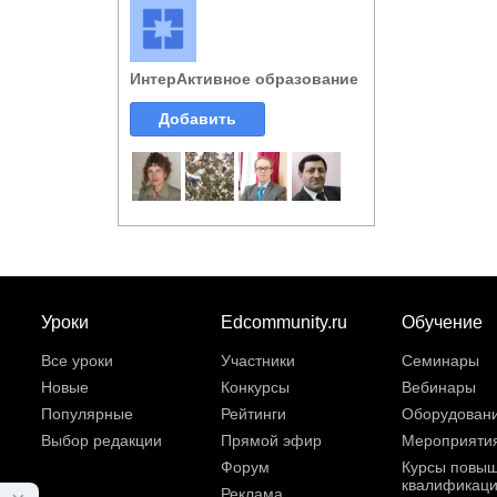
ИнтерАктивное образование
Добавить
Уроки
Edcommunity.ru
Обучение
Все уроки
Участники
Семинары
Новые
Конкурсы
Вебинары
Популярные
Рейтинги
Оборудован
Выбор редакции
Прямой эфир
Мероприяти
Форум
Курсы повы
квалификац
Реклама