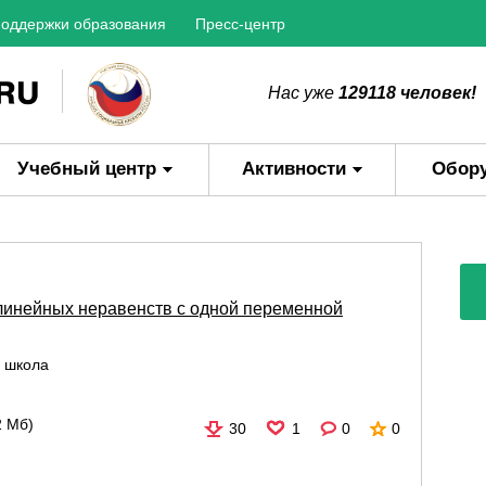
оддержки образования
Пресс-центр
Нас уже
129118 человек!
Учебный центр
Активности
Обор
инейных неравенств с одной переменной
 школа
2 Мб)
30
1
0
0