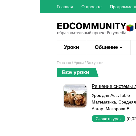
Главная
О проекте
Программа п
Уроки
Общение
Главная
/
Уроки
/ Все уроки
Все уроки
Решение системы л
Урок для ActivTable
Математика
,
Средняя
Автор:
Макарова Е.
(0,0
Скачать урок