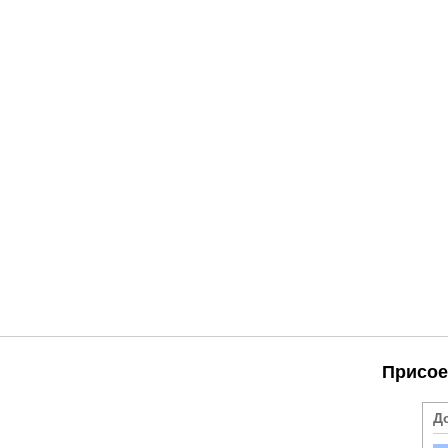
Присое
Д