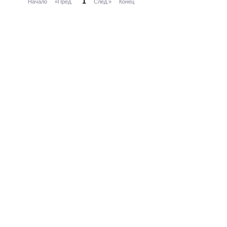
1
Начало
«Пред.
След.»
Конец