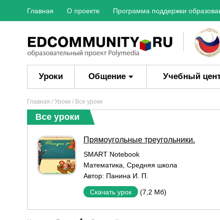
Главная
О проекте
Программа поддержки образова
Уроки
Общение
Учебный цен
Главная
/
Уроки
/ Все уроки
Все уроки
Прямоугольные треугольники.
SMART Notebook
Математика
,
Средняя школа
Автор:
Панина И. П.
(7,2 Мб)
Скачать урок