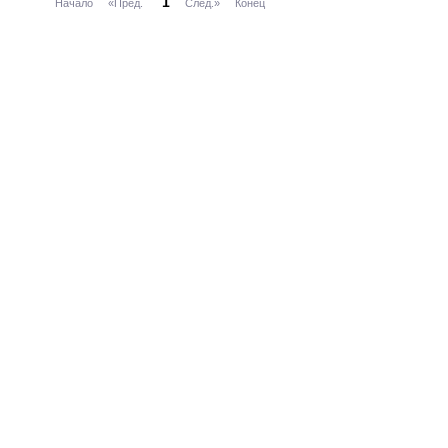
1
Начало
«Пред.
След.»
Конец