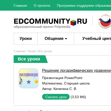
Главная
О проекте
Программа поддержки образова
Уроки
Общение
Учебный цен
Главная
/
Уроки
/ Все уроки
Все уроки
Решение логарифмических уравнен
Презентация PowerPoint
Математика
,
Старшая школа
Автор:
Кичигина С. В.
(3,53 Мб)
Скачать урок