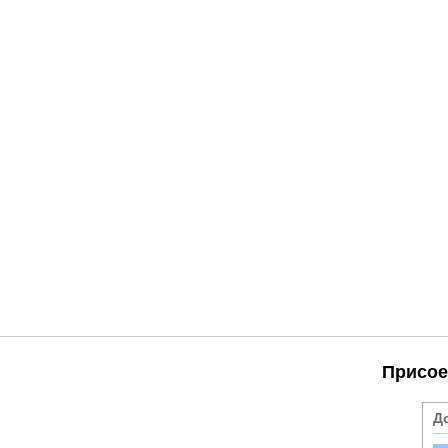
Присое
Д