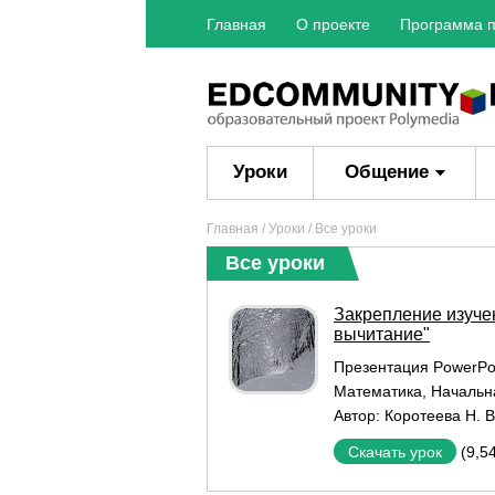
Главная
О проекте
Программа п
Уроки
Общение
Главная
/
Уроки
/ Все уроки
Все уроки
Закрепление изучен
вычитание"
Презентация PowerPo
Математика
,
Начальн
Автор:
Коротеева Н. В
(9,5
Скачать урок