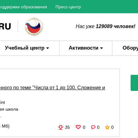
оддержки образования
Пресс-центр
Нас уже
129089 человек!
Учебный центр
Активности
Обор
ного по теме "Числа от 1 до 100. Сложение и
int
ая школа
.
4 Мб)
35
0
0
0