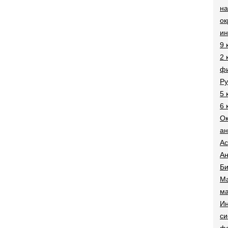
на
о
и
9 
2 
фи
Ру
5 
6 
О
ан
Ac
Ан
Би
Ма
ма
Ин
си
ф