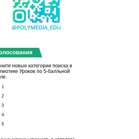
олосования
ните новые категории поиска в
лиотеке Уроков по 5-балльной
ле.
1
2
3
4
5