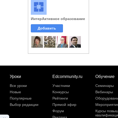
ИнтерАктивное образование
Добавить
Уроки
Edcommunity.ru
Обучение
Все уроки
Участники
Семинары
Новые
Конкурсы
Вебинары
Популярные
Рейтинги
Оборудован
Выбор редакции
Прямой эфир
Мероприяти
Форум
Курсы повы
квалификац
Реклама