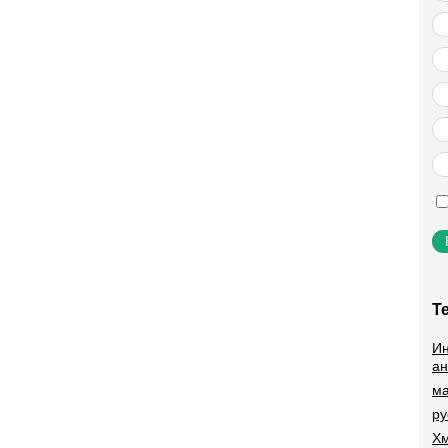
Т
Ин
ан
ма
ру
Хм