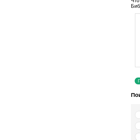
Что
Биб
По