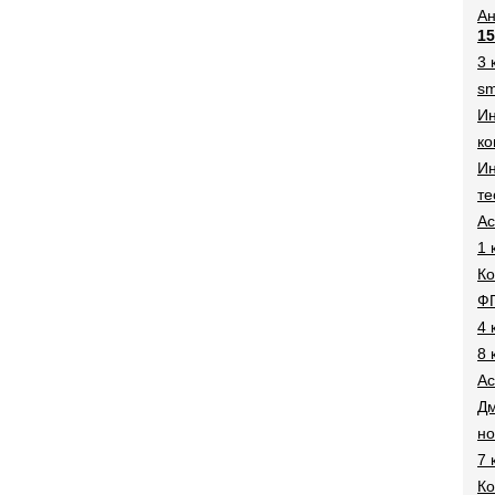
Ан
15
3 
sm
И
ко
Ин
те
Ac
1 
Ко
Ф
4 
8 
Ac
Дм
н
7 
Ко