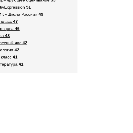
tivExpression
51
К «Школа России»
49
 класс
47
евцова
46
ра
43
ассный час
42
ология
42
 класс
41
тература
41