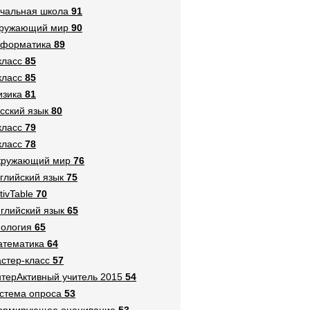
чальная школа
91
кружающий мир
90
нформатика
89
класс
85
класс
85
зика
81
сский язык
80
класс
79
класс
78
кружающий мир
76
глийский язык
75
tivTable
70
глийский язык
65
ология
65
тематика
64
стер-класс
57
терАктивный учитель 2015
54
стема опроса
53
ормирующее оценивание
53