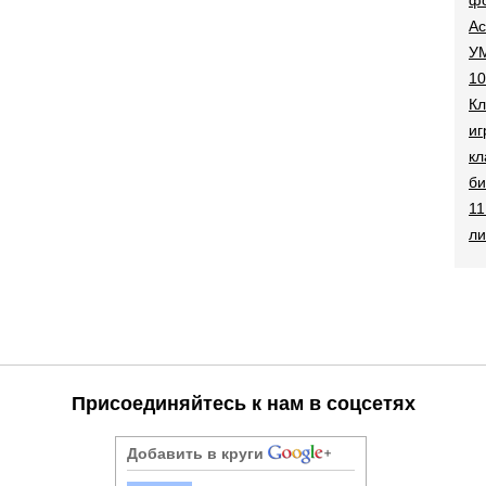
Ac
УМ
10
Кл
иг
кл
би
11
ли
Присоединяйтесь к нам в соцсетях
Добавить в круги