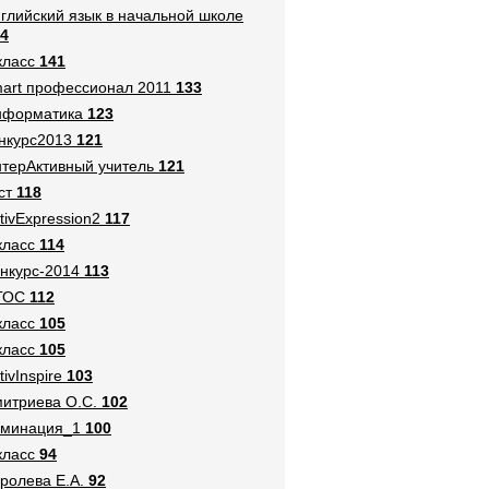
глийский язык в начальной школе
4
класс
141
art профессионал 2011
133
нформатика
123
нкурс2013
121
терАктивный учитель
121
ст
118
tivExpression2
117
класс
114
нкурс-2014
113
ГОС
112
класс
105
класс
105
tivInspire
103
итриева О.С.
102
оминация_1
100
класс
94
ролева Е.А.
92