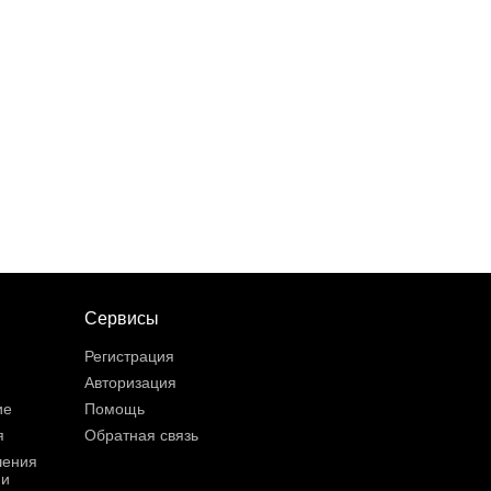
Сервисы
Регистрация
Авторизация
ие
Помощь
я
Обратная связь
шения
ии