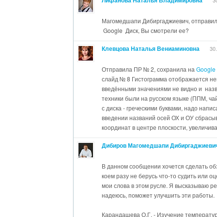
Я разобрался. В занятии 5 имеется инф
Магомедшапи Дибиргаджиевич, отправи
сценария в браузерной версии.
Google Диск, Вы смотрели ее?
Клевцова Наталья Вениаминовна
30
Отправила ПР № 2, сохранила на
Google
слайд № 8 Гистограмма отображается нек
введёнными значениями не видно и назв
техники были на русском языке (ППМ, чай
с диска - греческими буквами, надо напи
введении названий осей ОХ и ОУ сбрасы
координат в центре плоскости, увеличив
Дибиров Магомедшапи Дибиргаджиеви
В данном сообщении хочется сделать об
коем разу не берусь что-то судить или о
мои слова в этом русле. Я высказываю ре
надеюсь, поможет улучшить эти работы.
Карандашева О.Г. - Изучение температур