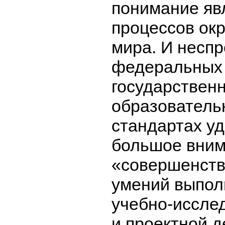
понимание яв
процессов ок
мира. И неспр
федеральных
государствен
образователь
стандартах у
большое вни
«совершенст
умений выпол
учебно-иссле
и проектной д