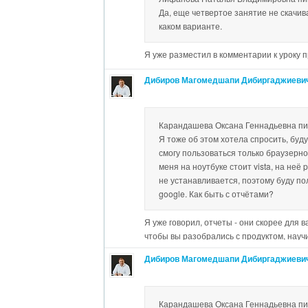
Да, еще четвертое занятие не скачив
упоминал еще на вебинаре. Просто бра
каком варианте.
рекомендовалась как раз на случай истеч
пробной версии или отсутствия планшет
или iPad. Для получения реальных данны
Я уже разместил в комментарии к уроку
работающей с датчиками (любыми) верс
Дибиров Магомедшапи Дибиргаджиеви
идеальным решением является версия 
компьютера на Android или iPad.
Карандашева Оксана Геннадьевна пи
Я тоже об этом хотела спросить, буду
смогу пользоваться только браузерно
меня на ноутбуке стоит vista, на неё
не устанавливается, поэтому буду по
google. Как быть с отчётами?
Я уже говорил, отчеты - они скорее для в
чтобы вы разобрались с продуктом, научи
изучите Занятие 5 - я там сделал небол
Дибиров Магомедшапи Дибиргаджиеви
стандартному плану по поводу сохранен
версии.
Карандашева Оксана Геннадьевна пи