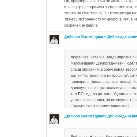
ПК, браузерная версия не давала сохраня
или внутри программы экспериментом, н
только на смартфоне, ПО компьютера нах
камеру, встроенного микрофона нет, а 
сохранение файла.
Дибиров Магомедшапи Дибиргаджиеви
Лифанова Наталья Владимировна пи
Магомедшапи Дибиргаджиевич, сдела
слайд описания, а браузерная версия
датчик "встроенного микрофона", хот
проверяла (делала записи голоса). К
дневную версию устанавливала раньше
там ПО видела датчики. Удалила пол
установила заново, но не впускает п
Сколько стоит покупка лицензии?
Дибиров Магомедшапи Дибиргаджиеви
Наталья Владимировна! По поводу лицен
- нуууу, скажу так: "Она дороже даже чем
действительно надумали - актуальную це
Лифанова Наталья Владимировна пи
polymedia". Про то, что браузерная верси