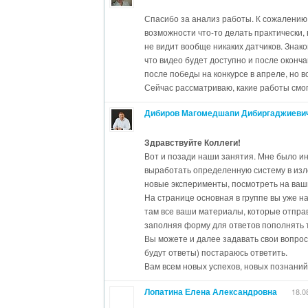
блоках может быть обучающимся и случай
удален.
Спасибо за анализ работы. К сожалению
возможности что-то делать практически,
Скрипкин В.Е. - Определение температур
не видит вообще никаких датчиков. Знак
сомневался, что все будет замечательно
что видео будет доступно и после оконч
рекомендаций по созданию презентаций -
после победы на конкурсе в апреле, но в
отображения информации (графики, табли
Сейчас рассматриваю, какие работы смог
прозрачную основу. Поэтому старайтесь
Дибиров Магомедшапи Дибиргаджиеви
изображениях использовать более светл
бы контрастировали с содержимым сред
Здравствуйте Коллеги!
Клевцова Н.В. - Шумный дом. - очень инт
Вот и позади наши занятия. Мне было ин
замечательный старт. Есть рекомендаци
выработать определенную систему в изл
ранее по поводу широкоформатных слайд
новые эксперименты, посмотреть на ва
рекомендация не использовать Текстовы
На странице основная в группе вы уже н
текста - этот текст можно было вставить
там все ваши материалы, которые отпра
заполняя форму для ответов пополнять 
Вообще, создание сценария SPARKlab - 
Вы можете и далее задавать свои вопросы
презентации. Именно поэтому стоит уде
будут ответы) постараюсь ответить.
исходной презентации в PowerPoint, а п
Вам всем новых успехов, новых познаний,
SPARKvue. Но дизайн презентаций - это 
Спасибо всем за работу!
Лопатина Елена Александровна
18.0
мастер-класса.
Всем спасибо!