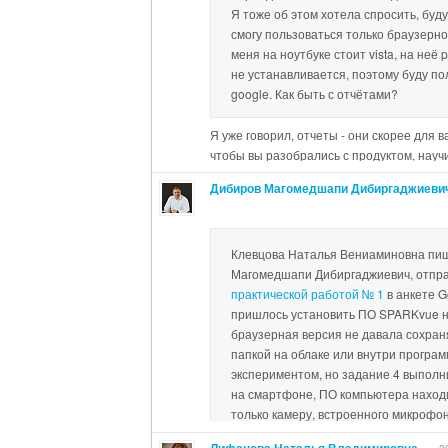
Я тоже об этом хотела спросить, буду
смогу пользоваться только браузерно
меня на ноутбуке стоит vista, на неё
не устанавливается, поэтому буду по
google. Как быть с отчётами?
Я уже говорил, отчеты - они скорее для в
чтобы вы разобрались с продуктом, научи
изучите Занятие 5 - я там сделал небол
Дибиров Магомедшапи Дибиргаджиеви
стандартному плану по поводу сохранен
версии.
Клевцова Наталья Вениаминовна пи
Магомедшапи Дибиргаджиевич, отпра
практической работой № 1
в анкете G
пришлось установить ПО SPARKvue н
браузерная версия не давала сохраня
папкой на облаке или внутри програ
экспериментом, но задание 4 выполни
на смартфоне, ПО компьютера находи
только камеру, встроенного микрофон
смартфоне невозможно сохранение 
Лифанова Наталья Владимировна
3