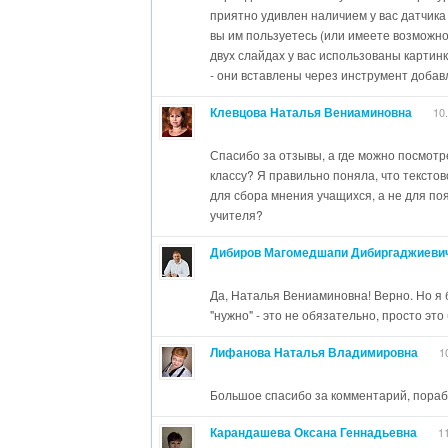
приятно удивлен наличием у вас датчика 
вы им пользуетесь (или имеете возможно
двух слайдах у вас использованы картинк
- они вставлены через инструмент добав
способ ограничивает возможность добав
Клевцова Наталья Вениаминовна
10
элементов. Использование же именно ка
больше гибкости вашим действиям. Еще 
не заметить - это растянутость изображ
Спасибо за отзывы, а где можно посмотр
приложения. Это произошло из-за того,
классу? Я правильно поняла, что тексто
в PowerPoint имели стандартное соотно
для сбора мнения учащихся, а не для по
сделать вашу презентацию широкоформат
учителя?
круги будут круглыми, а овалы не растяну
Дибиров Магомедшапи Дибиргаджиеви
Лифанова Н.В. - Мир вокруг нас: звуки. - 
рекомендации по поводу использования
Да, Наталья Вениаминовна! Верно. Но я 
презентации PowerPoint. Второй момент 
"нужно" - это не обязательно, просто эт
Текстовым блоком для добавления довол
Лифанова Наталья Владимировна
1
Это допустимо, но весь этот текст можно
презентации и может быть на фоновом сл
вам больше гибкости в выборе шрифта, р
Большое спасибо за комментарий, пораб
использования различных элементов выр
Карандашева Оксана Геннадьевна
1
Также необходимо учесть тот момент, что