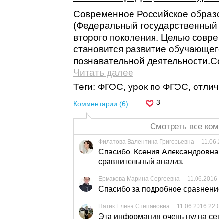
Современное Российское образ
(Федеральный государственный 
второго поколения. Целью совр
становится развитие обучающего
познавательной деятельности.Со
Читать далее
Теги: ФГОС, урок по ФГОС, отли
3
Комментарии (6)
Смотреть все ком
Филатова Валентина Григорьевна
11.06.
Спасибо, Ксения Александровна
сравнительный анализ.
Ермакова Марина Сергеевна
11.06.2016
Спасибо за подробное сравнени
Патик Елена Степановна
11.06.2016 22:
Эта информация очень нудна сег