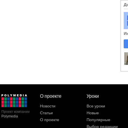
Д
И
О проекте
Уроки
Новости
Все уроки
Проект компании
Статьи
Новые
Polymedia
О проекте
Популярные
Выбор редакции