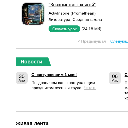
"Знакомство с книгой"
ActivInspire (Promethean)
Литература
,
Средняя школа
(24,18 Мб)
Скачать урок
< Предыдущая
Следующ
Новости
С наступающим 1 мая!
С
30
06
Апр
Мар
Поздравляем вас с наступающим
П
праздником весны и труда!
Читать
м
т
х
Живая лента