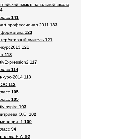
глийский язык в начальной школе
4
класс
141
art профессионал 2011
133
нформатика
123
терАктивный учитель
121
нкурс2013
121
ст
118
tivExpression2
117
класс
114
нкурс-2014
113
ГОС
112
класс
105
класс
105
tivInspire
103
итриева О.С.
102
оминация_1
100
класс
94
ролева Е.А.
92