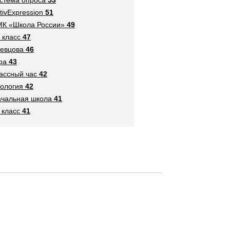
tivExpression
51
К «Школа России»
49
 класс
47
евцова
46
ра
43
ассный час
42
ология
42
чальная школа
41
 класс
41