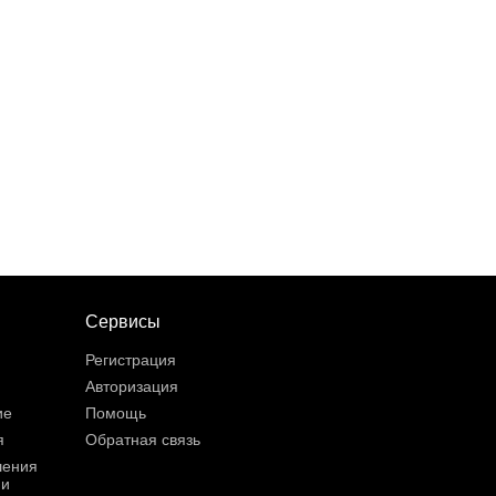
Сервисы
Регистрация
Авторизация
ие
Помощь
я
Обратная связь
шения
ии