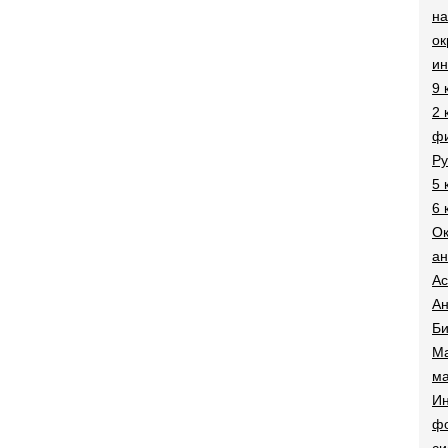
на
о
и
9 
2 
фи
Ру
5 
6 
О
ан
Ac
Ан
Би
Ма
ма
Ин
ф
си