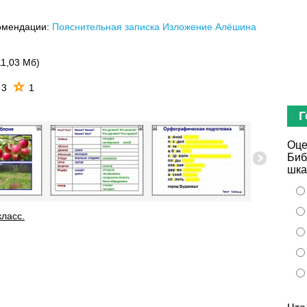
омендации:
Пояснительная записка Изложение Алёшина
11,03 Мб)
3
1
Г
Оце
Биб
шка
класс.