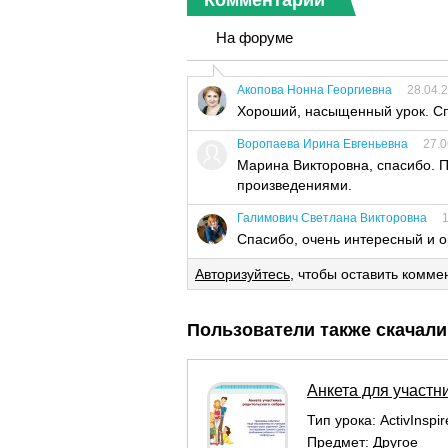
На форуме
Акопова Нонна Георгиевна
28.04.
Хороший, насыщенный урок. С
Воропаева Ирина Евгеньевна
27.0
Марина Викторовна, спасибо. 
произведениями.
Галимович Cветлана Викторовна
1
Спасибо, очень интересный и о
Авторизуйтесь
, чтобы оставить комме
Пользователи также скачали
Анкета для участн
Тип урока:
ActivInspi
Предмет:
Другое