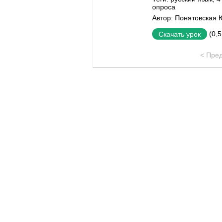
опроса
Автор:
Понятовская 
(0,
Скачать урок
< Пре