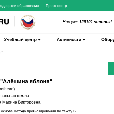
оддержки образования
Пресс-центр
Нас уже
129101 человек!
Учебный центр
Активности
Обор
я"
 "Алёшина яблоня"
methean)
чальная школа
а Марина Викторовна
 основе метода прогнозирования по тексту В.