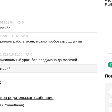
Что
Биб
2018 12:04
0
пасибо!
6.2018 14:16
0
Принцип работы ясен, можно пробовать с другими
1.12.2018 21:05
0
ригинальный урок. Все продумано до мелочей.
нтарий.
По
:
иков родительского собрания
re (Promethean)