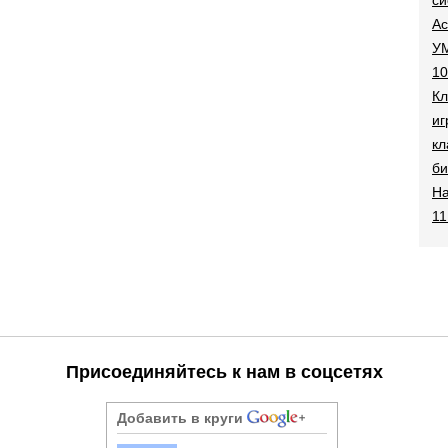
Ac
УМ
10
Кл
иг
кл
би
На
11
Присоединяйтесь к нам в соцсетях
Добавить в круги