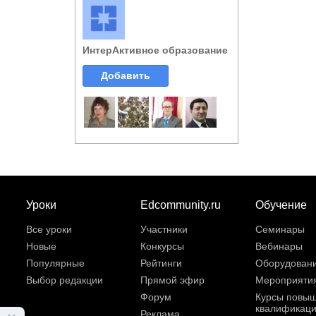
ИнтерАктивное образование
Добавить
Уроки
Edcommunity.ru
Обучение
Все уроки
Участники
Семинары
Новые
Конкурсы
Вебинары
Популярные
Рейтинги
Оборудован
Выбор редакции
Прямой эфир
Мероприяти
Форум
Курсы повы
квалификац
Реклама