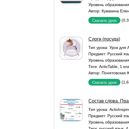
Уровень образовани
Автор:
Кувакина Еле
(0,
Скачать урок
Слоги (посуда)
Тип урока:
Урок для A
Предмет:
Русский яз
Уровень образовани
Теги:
ActivTable
,
1 кл
Автор:
Понятовская 
(1,
Скачать урок
Состав слова. Пра
Тип урока:
ActivInspi
Предмет:
Русский яз
Уровень образовани
Теги:
русский язык
,
4