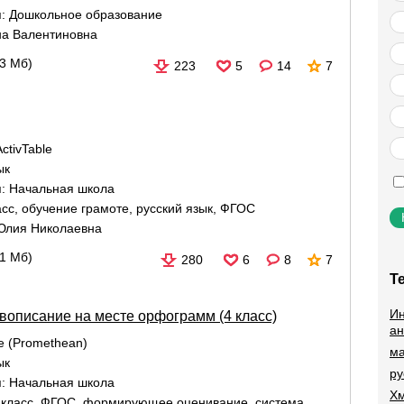
я:
Дошкольное образование
на Валентиновна
33 Мб)
223
5
14
7
ctivTable
ык
я:
Начальная школа
асс
,
обучение грамоте
,
русский язык
,
ФГОС
Юлия Николаевна
61 Мб)
280
6
8
7
Т
Ин
вописание на месте орфограмм (4 класс)
ан
re (Promethean)
ма
ык
ру
я:
Начальная школа
Хм
 класс
,
ФГОС
,
формирующее оценивание
,
система