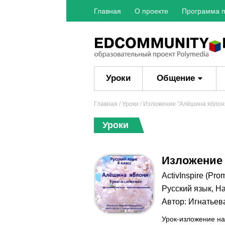
Главная
О проекте
Программа п
Уроки
Общение
Главная
/
Уроки
/ Изложение "Алёшина яблон
Уроки
Изложение
ActivInspire (Pro
Русский язык
,
На
Автор:
Игнатьев
Урок-изложение на