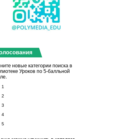
олосования
ните новые категории поиска в
лиотеке Уроков по 5-балльной
ле.
1
2
3
4
5