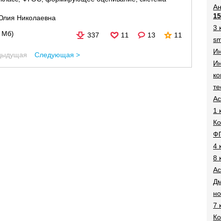
Ан
15
Юлия Николаевна
3 
5 Мб)
337
11
13
11
sm
И
дыдущая
Следующая >
Ин
ко
те
Ac
1 
Ко
Ф
4 
8 
Ac
Дм
н
7 
Ко