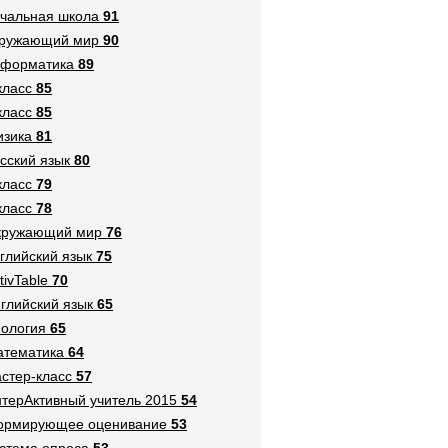
чальная школа
91
кружающий мир
90
нформатика
89
класс
85
класс
85
зика
81
сский язык
80
класс
79
класс
78
кружающий мир
76
глийский язык
75
tivTable
70
глийский язык
65
ология
65
тематика
64
стер-класс
57
терАктивный учитель 2015
54
ормирующее оценивание
53
стема опроса
53