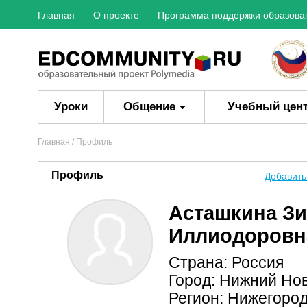
Главная
О проекте
Программа поддержки образова
Уроки
Общение
Учебный цен
Главная
/ Профиль
Профиль
Добавить
Асташкина З
Иллиодоровн
Страна: Россия
Город: Нижний Но
Регион: Нижегород