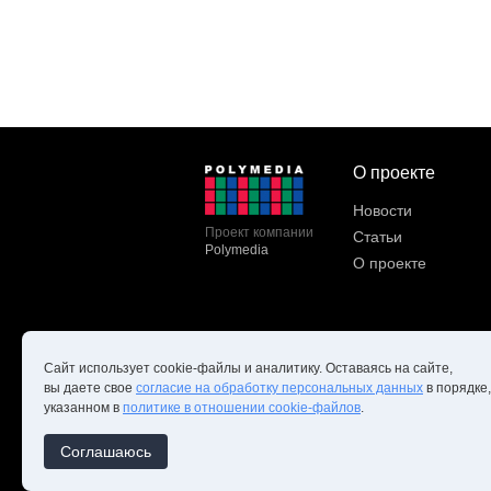
О проекте
Новости
Проект компании
Статьи
Polymedia
О проекте
Сайт использует cookie-файлы и аналитику. Оставаясь на сайте,
вы даете свое
согласие на обработку персональных данных
в порядке,
указанном в
политике в отношении cookie-файлов
.
Copyright ©Edcommunity.ru 202
Соглашаюсь
Соглашение на обработ