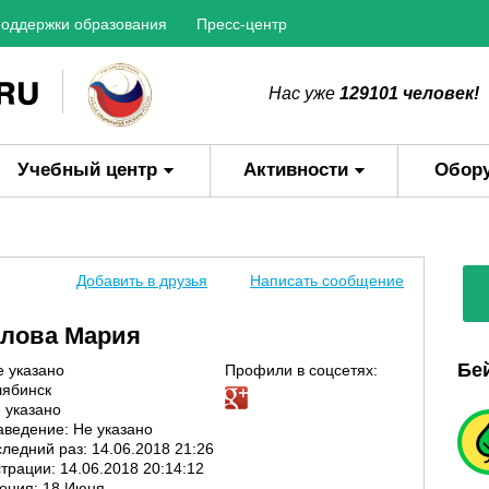
оддержки образования
Пресс-центр
Нас уже
129101 человек!
Учебный центр
Активности
Обор
Добавить в друзья
Написать сообщение
лова Мария
Бе
е указано
Профили в соцсетях:
лябинск
 указано
аведение: Не указано
ледний раз: 14.06.2018 21:26
трации: 14.06.2018 20:14:12
ения: 18 Июня