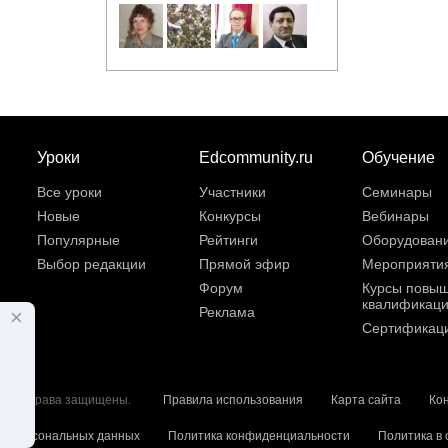
Уроки
Edcommunity.ru
Обучение
Все уроки
Участники
Семинары
Новые
Конкурсы
Вебинары
Популярные
Рейтинги
Оборудован
Выбор редакции
Прямой эфир
Мероприяти
Форум
Курсы повы
квалификац
Реклама
×
Сертификац
6. Все права защищены.
Правила использования
Карта сайта
Ко
ку персональных данных
Политика конфиденциальности
Политика в