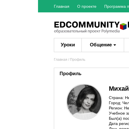
Главная
О проекте
Программа п
Уроки
Общение
Главная
/ Профиль
Профиль
Михай
Страна: Н
Город: Че
Регион: Не
Учебное з
Был(а) пос
Дата регис
День рожд