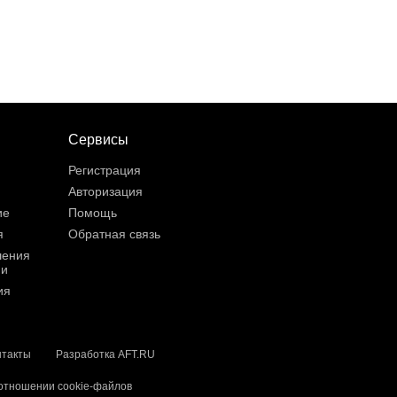
Сервисы
Регистрация
Авторизация
ие
Помощь
я
Обратная связь
шения
ии
ия
нтакты
Разработка AFT.RU
 отношении cookie-файлов