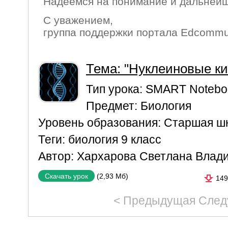
Надеемся на понимание и дальнейш
С уважением,
группа поддержки портала Edcommu
Тема: "Нуклеиновые к
Тип урока:
SMART Notebo
Предмет:
Биология
Уровень образования:
Старшая ш
Теги:
биология 9 класс
Автор:
Хархарова Светлана Влад
(2,93 Мб)
Скачать урок
149
< Предыдущая
След