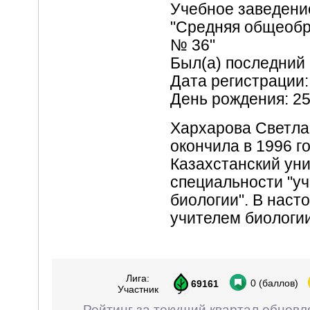
Учебное заведени
"Средняя общеобр
№ 36"
Был(а) последний 
Дата регистрации:
День рождения: 2
Хархарова Светла
окончила в 1996 г
Казахстанский уни
специальности "уч
биологии". В нас
учителем биологии
Лига:
0
(баллов)
69161
Участник
Рейтинг за текущий квартал обновл