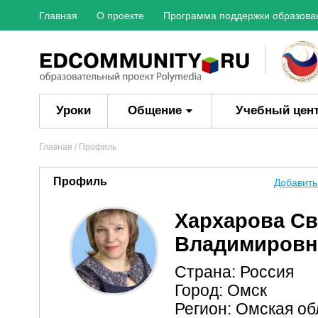
Главная
О проекте
Программа поддержки образова
Уроки
Общение
Учебный цен
Главная
/ Профиль
Профиль
Добавить
Хархарова Св
Владимировн
Страна: Россия
Город: Омск
Регион: Омская об