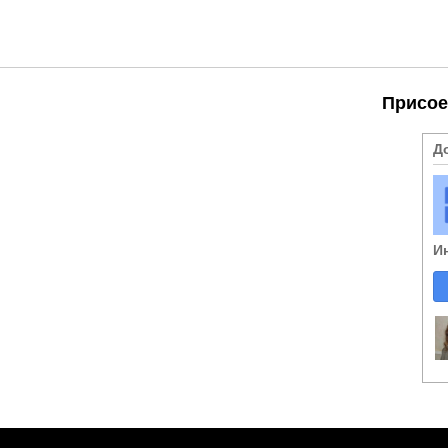
Присое
Д
И